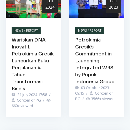
Jul
Oct
2024
2023
NEWS / REPORT
NEWS / REPORT
Wariskan DNA
Petrokimia
Inovatif,
Gresik’s
Petrokimia Gresik
Commitment in
Luncurkan Buku
Launching
Perjalanan 4
Integrated WBS
Tahun
by Pupuk
Transformasi
Indonesia Group
03 October 2023
Bisnis
09:15
/
Corcom of
21 July 2024 17:58
/
PG
/
3566
x viewed
Corcom of PG
/
660
x viewed