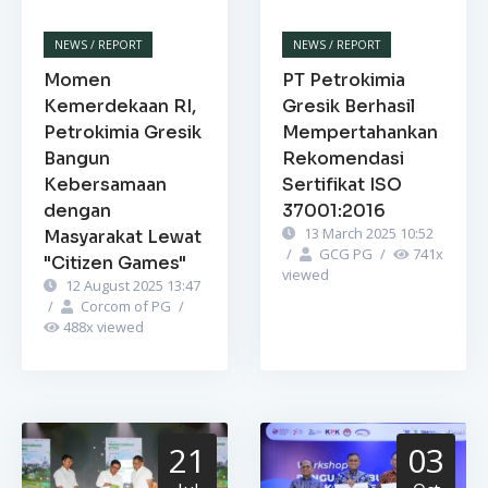
NEWS / REPORT
NEWS / REPORT
Momen
PT Petrokimia
Kemerdekaan RI,
Gresik Berhasil
Petrokimia Gresik
Mempertahankan
Bangun
Rekomendasi
Kebersamaan
Sertifikat ISO
dengan
37001:2016
13 March 2025 10:52
Masyarakat Lewat
/
GCG PG
/
741
x
"Citizen Games"
viewed
12 August 2025 13:47
/
Corcom of PG
/
488
x viewed
21
03