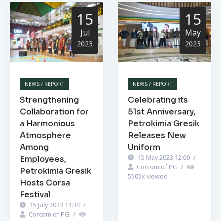
15
15
Jul
May
2023
2023
NEWS / REPORT
NEWS / REPORT
Strengthening
Celebrating its
Collaboration for
51st Anniversary,
a Harmonious
Petrokimia Gresik
Atmosphere
Releases New
Among
Uniform
15 May 2023 12:00
/
Employees,
Corcom of PG
/
Petrokimia Gresik
5505
x viewed
Hosts Corsa
Festival
15 July 2023 11:34
/
Corcom of PG
/