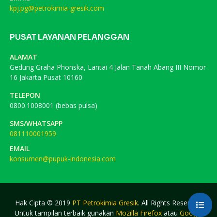
kpj.pg@petrokimia-gresik.com
PUSAT LAYANAN PELANGGAN
ALAMAT
Gedung Graha Phonska, Lantai 4 Jalan Tanah Abang III Nomor
16 Jakarta Pusat 10160
TELEPON
0800.1008001 (bebas pulsa)
SMS/WHATSAPP
081110001959
EMAIL
konsumen@pupuk-indonesia.com
Hak Cipta © 2019
PT Petrokimia Gresik
. All Rights Reserved.
Untuk tampilan terbaik gunakan
Mozilla Firefox
atau
Google