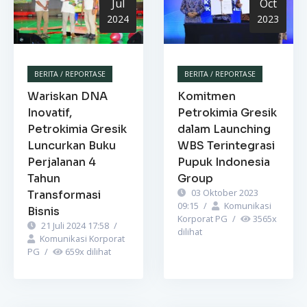
Jul
Oct
2024
2023
BERITA / REPORTASE
BERITA / REPORTASE
Wariskan DNA
Komitmen
Inovatif,
Petrokimia Gresik
Petrokimia Gresik
dalam Launching
Luncurkan Buku
WBS Terintegrasi
Perjalanan 4
Pupuk Indonesia
Tahun
Group
03 Oktober 2023
Transformasi
09:15
/
Komunikasi
Bisnis
Korporat PG
/
3565
x
21 Juli 2024 17:58
/
dilihat
Komunikasi Korporat
PG
/
659
x dilihat