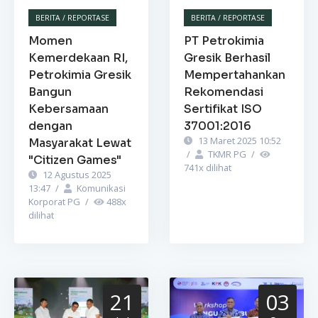
BERITA / REPORTASE
BERITA / REPORTASE
Momen
PT Petrokimia
Kemerdekaan RI,
Gresik Berhasil
Petrokimia Gresik
Mempertahankan
Bangun
Rekomendasi
Kebersamaan
Sertifikat ISO
dengan
37001:2016
13 Maret 2025 10:52
Masyarakat Lewat
/
TKMR PG
/
"Citizen Games"
741
x dilihat
12 Agustus 2025
13:47
/
Komunikasi
Korporat PG
/
488
x
dilihat
21
03