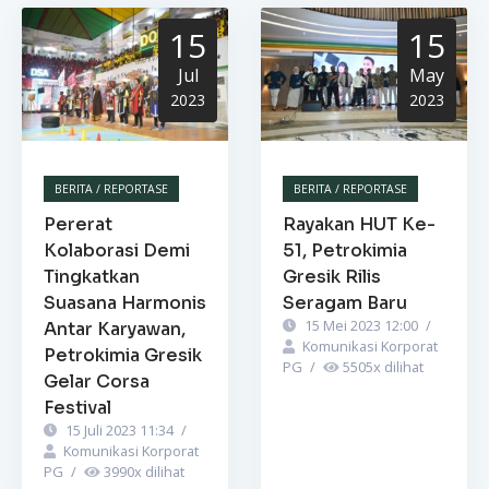
15
15
Jul
May
2023
2023
BERITA / REPORTASE
BERITA / REPORTASE
Pererat
Rayakan HUT Ke-
Kolaborasi Demi
51, Petrokimia
Tingkatkan
Gresik Rilis
Suasana Harmonis
Seragam Baru
15 Mei 2023 12:00
/
Antar Karyawan,
Komunikasi Korporat
Petrokimia Gresik
PG
/
5505
x dilihat
Gelar Corsa
Festival
15 Juli 2023 11:34
/
Komunikasi Korporat
PG
/
3990
x dilihat