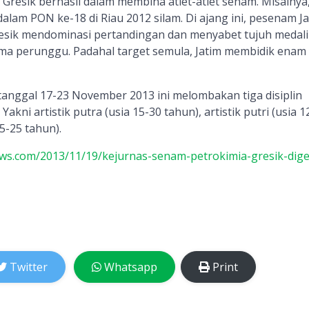
a Gresik berhasil dalam membina atlet-atlet senam. Misalnya
 dalam PON ke-18 di Riau 2012 silam. Di ajang ini, pesenam J
esik mendominasi pertandingan dan menyabet tujuh medali
lima perunggu. Padahal target semula, Jatim membidik enam
tanggal 17-23 November 2013 ini melombakan tiga disiplin
akni artistik putra (usia 15-30 tahun), artistik putri (usia 1
15-25 tahun).
ews.com/2013/11/19/kejurnas-senam-petrokimia-gresik-dig
Twitter
Whatsapp
Print