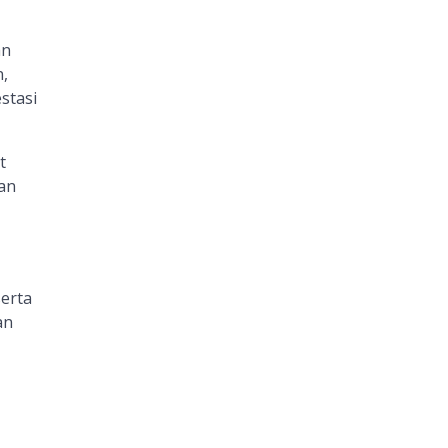
an
,
stasi
t
an
erta
an