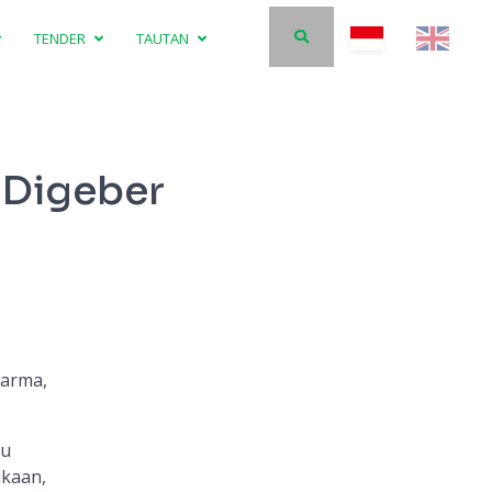
TENDER
TAUTAN
 Digeber
harma,
tu
ukaan,