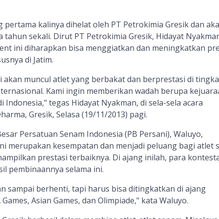
g pertama kalinya dihelat oleh PT Petrokimia Gresik dan ak
a tahun sekali. Dirut PT Petrokimia Gresik, Hidayat Nyakman
nt ini diharapkan bisa menggiatkan dan meningkatkan pre
usnya di Jatim.
i akan muncul atlet yang berbakat dan berprestasi di tingka
 internasional. Kami ingin memberikan wadah berupa kejuara
i Indonesia," tegas Hidayat Nyakman, di sela-sela acara
arma, Gresik, Selasa (19/11/2013) pagi.
sar Persatuan Senam Indonesia (PB Persani), Waluyo,
ni merupakan kesempatan dan menjadi peluang bagi atlet s
mpilkan prestasi terbaiknya. Di ajang inilah, para kontest
il pembinaannya selama ini.
an sampai berhenti, tapi harus bisa ditingkatkan di ajang
A Games, Asian Games, dan Olimpiade," kata Waluyo.