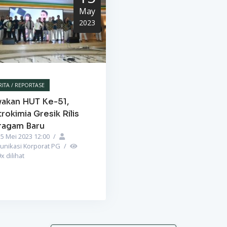
May
2023
RITA / REPORTASE
yakan HUT Ke-51,
rokimia Gresik Rilis
ragam Baru
5 Mei 2023 12:00
/
unikasi Korporat PG
/
9
x dilihat