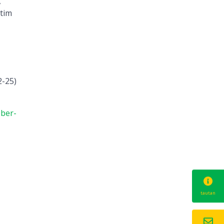
,
atim
2-25)
eber-
tautan