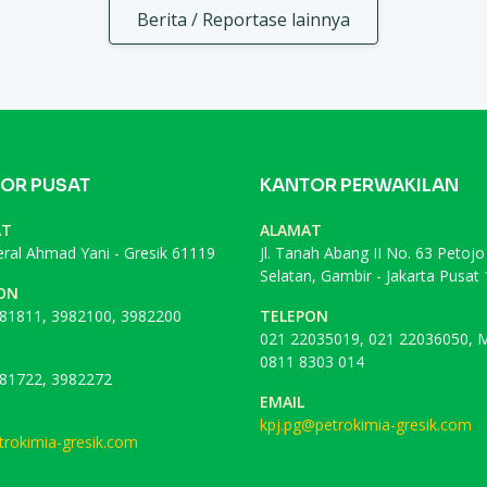
Berita / Reportase lainnya
OR PUSAT
KANTOR PERWAKILAN
AT
ALAMAT
deral Ahmad Yani - Gresik 61119
Jl. Tanah Abang II No. 63 Petojo
Selatan, Gambir - Jakarta Pusat
ON
81811, 3982100, 3982200
TELEPON
021 22035019, 021 22036050, M
0811 8303 014
81722, 3982272
EMAIL
kpj.pg@petrokimia-gresik.com
rokimia-gresik.com