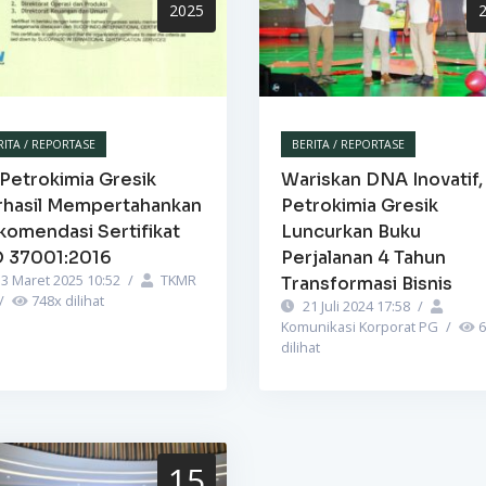
2025
RITA / REPORTASE
BERITA / REPORTASE
Petrokimia Gresik
Wariskan DNA Inovatif,
rhasil Mempertahankan
Petrokimia Gresik
komendasi Sertifikat
Luncurkan Buku
O 37001:2016
Perjalanan 4 Tahun
3 Maret 2025 10:52
/
TKMR
Transformasi Bisnis
/
748
x dilihat
21 Juli 2024 17:58
/
Komunikasi Korporat PG
/
6
dilihat
15