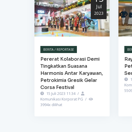
Jul
2023
BERITA / REPORTASE
BE
Pererat Kolaborasi Demi
Ra
Tingkatkan Suasana
Pet
Harmonis Antar Karyawan,
Se
1
Petrokimia Gresik Gelar
Kom
Corsa Festival
550
15 Juli 2023 11:34
/
Komunikasi Korporat PG
/
3994
x dilihat