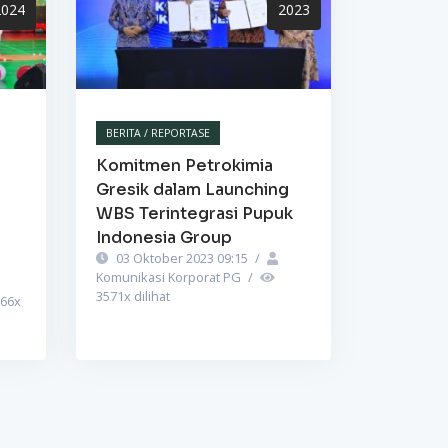
2024
2023
BERITA / REPORTASE
Komitmen Petrokimia
Gresik dalam Launching
WBS Terintegrasi Pupuk
Indonesia Group
03 Oktober 2023 09:15
/
Komunikasi Korporat PG
/
3571
x dilihat
66
x