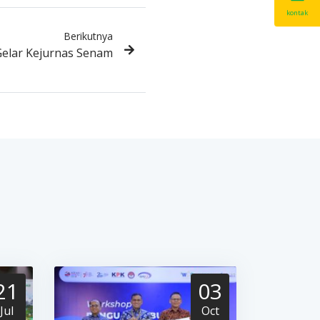
kontak
Berikutnya
Gelar Kejurnas Senam
21
03
Jul
Oct