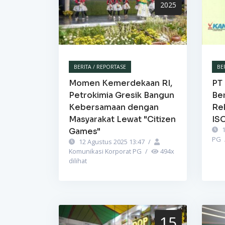
2025
BERITA / REPORTASE
BE
Momen Kemerdekaan RI,
PT 
Petrokimia Gresik Bangun
Be
Kebersamaan dengan
Re
Masyarakat Lewat "Citizen
IS
1
Games"
PG
12 Agustus 2025 13:47
/
Komunikasi Korporat PG
/
494
x
dilihat
15