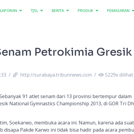
LAPORAN
TJSL
BERITA
PRODUK
PEMASARAN
Senam Petrokimia Gresik
:33
/
http://surabaya.tribunnews.com
/
5229
x dilihat
Sebanyak 91 atlet senam dari 13 provinsi bertempur dalam
esik National Gymnastics Championship 2013, di GOR Tri D
tim, Soekarwo, membuka acara ini. Namun, karena ada sua
b disapa Pakde Karwo ini tidak bisa hadir pada acara pemb