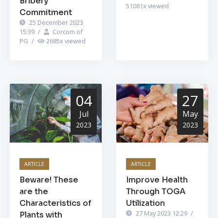
Bribery
51081
x viewed
Commitment
25 December 2023
15:39
/
Corcom of
PG
/
2685
x viewed
04
27
Jul
May
2023
2023
ARTICLE
ARTICLE
Beware! These
Improve Health
are the
Through TOGA
Characteristics of
Utilization
27 May 2023 12:29
/
Plants with