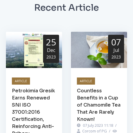
Recent Article
25
07
Dec
Jul
2023
2023
ARTICLE
ARTICLE
Petrokimia Gresik
Countless
Earns Renewed
Benefits in a Cup
SNI ISO
of Chamomile Tea
37001:2016
That Are Rarely
Certification,
Known!
07 July 2023 11:18
/
Reinforcing Anti-
Corcom of PG
/