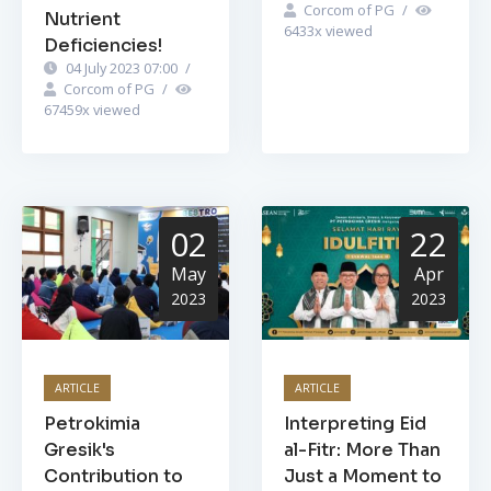
Corcom of PG
/
Nutrient
6433
x viewed
Deficiencies!
04 July 2023 07:00
/
Corcom of PG
/
67459
x viewed
02
22
May
Apr
2023
2023
ARTICLE
ARTICLE
Petrokimia
Interpreting Eid
Gresik's
al-Fitr: More Than
Contribution to
Just a Moment to