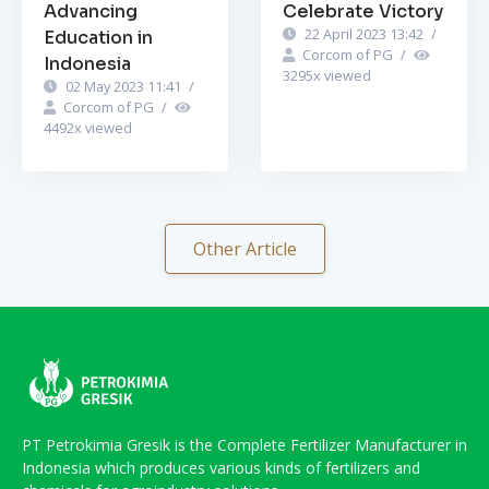
Advancing
Celebrate Victory
22 April 2023 13:42
/
Education in
Corcom of PG
/
Indonesia
3295
x viewed
02 May 2023 11:41
/
Corcom of PG
/
4492
x viewed
Other Article
PT Petrokimia Gresik is the Complete Fertilizer Manufacturer in
Indonesia which produces various kinds of fertilizers and