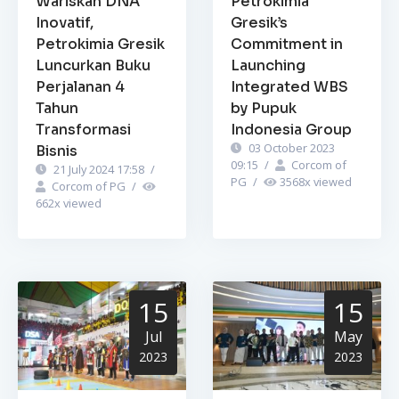
Wariskan DNA
Petrokimia
Inovatif,
Gresik’s
Petrokimia Gresik
Commitment in
Luncurkan Buku
Launching
Perjalanan 4
Integrated WBS
Tahun
by Pupuk
Transformasi
Indonesia Group
03 October 2023
Bisnis
09:15
/
Corcom of
21 July 2024 17:58
/
PG
/
3568
x viewed
Corcom of PG
/
662
x viewed
15
15
Jul
May
2023
2023