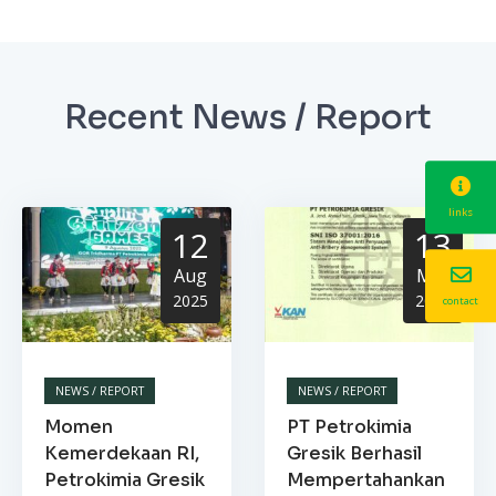
Recent News / Report
links
12
13
Aug
Mar
2025
2025
contact
NEWS / REPORT
NEWS / REPORT
Momen
PT Petrokimia
Kemerdekaan RI,
Gresik Berhasil
Petrokimia Gresik
Mempertahankan