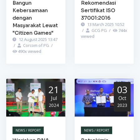
Bangun
Rekomendasi
Kebersamaan
Sertifikat ISO
dengan
37001:2016
13 March 2025 10:52
Masyarakat Lewat
/
GCG PG
/
744
x
"Citizen Games"
viewed
12 August 2025 13:47
/
Corcom of PG
/
490
x viewed
21
03
Jul
Oct
2024
2023
NEWS / REPORT
NEWS / REPORT