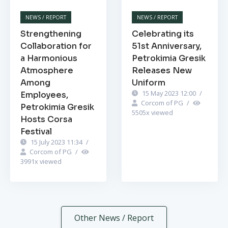
NEWS / REPORT
NEWS / REPORT
Strengthening
Celebrating its
Collaboration for
51st Anniversary,
a Harmonious
Petrokimia Gresik
Atmosphere
Releases New
Among
Uniform
15 May 2023 12:00
/
Employees,
Corcom of PG
/
Petrokimia Gresik
5505
x viewed
Hosts Corsa
Festival
15 July 2023 11:34
/
Corcom of PG
/
3991
x viewed
Other News / Report