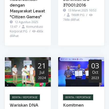
dengan
37001:2016
13 Maret 2025 10:52
Masyarakat Lewat
/
TKMR PG
/
"Citizen Games"
744
x dilihat
12 Agustus 2025
13:47
/
Komunikasi
Korporat PG
/
490
x
dilihat
21
03
Jul
Oct
2024
2023
BERITA / REPORTASE
BERITA / REPORTASE
Wariskan DNA
Komitmen