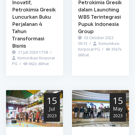
Inovatif,
Petrokimia Gresik
Petrokimia Gresik
dalam Launching
Luncurkan Buku
WBS Terintegrasi
Perjalanan 4
Pupuk Indonesia
Tahun
Group
03 Oktober 2023
Transformasi
09:15
/
Komunikasi
Bisnis
Korporat PG
/
3567
x
21 Juli 2024 17:58
/
dilihat
Komunikasi Korporat
PG
/
662
x dilihat
15
15
Jul
May
2023
2023