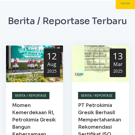
kontak
Berita / Reportase Terbaru
12
13
Aug
Mar
2025
2025
BERITA / REPORTASE
BERITA / REPORTASE
Momen
PT Petrokimia
Kemerdekaan RI,
Gresik Berhasil
Petrokimia Gresik
Mempertahankan
Bangun
Rekomendasi
Kebersamaan
Sertifikat ISO