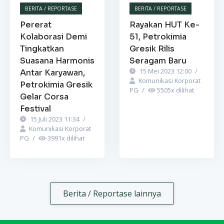
BERITA / REPORTASE
BERITA / REPORTASE
Pererat
Rayakan HUT Ke-
Kolaborasi Demi
51, Petrokimia
Tingkatkan
Gresik Rilis
Suasana Harmonis
Seragam Baru
15 Mei 2023 12:00
/
Antar Karyawan,
Komunikasi Korporat
Petrokimia Gresik
PG
/
5505
x dilihat
Gelar Corsa
Festival
15 Juli 2023 11:34
/
Komunikasi Korporat
PG
/
3991
x dilihat
Berita / Reportase lainnya