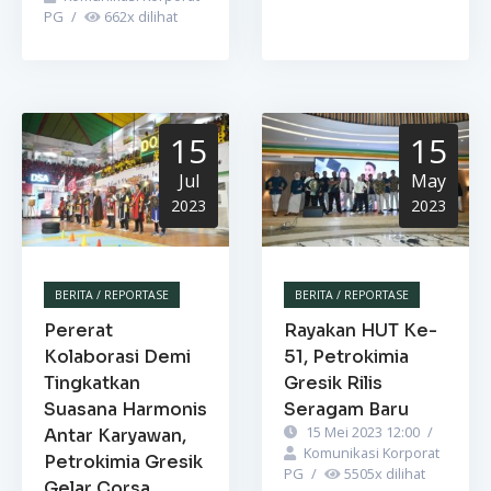
PG
/
662
x dilihat
15
15
Jul
May
2023
2023
BERITA / REPORTASE
BERITA / REPORTASE
Pererat
Rayakan HUT Ke-
Kolaborasi Demi
51, Petrokimia
Tingkatkan
Gresik Rilis
Suasana Harmonis
Seragam Baru
15 Mei 2023 12:00
/
Antar Karyawan,
Komunikasi Korporat
Petrokimia Gresik
PG
/
5505
x dilihat
Gelar Corsa