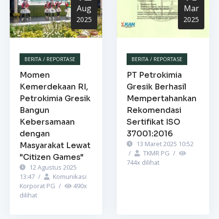
Aug
Mar
2025
2025
BERITA / REPORTASE
BERITA / REPORTASE
Momen
PT Petrokimia
Kemerdekaan RI,
Gresik Berhasil
Petrokimia Gresik
Mempertahankan
Bangun
Rekomendasi
Kebersamaan
Sertifikat ISO
dengan
37001:2016
13 Maret 2025 10:52
Masyarakat Lewat
/
TKMR PG
/
"Citizen Games"
744
x dilihat
12 Agustus 2025
13:47
/
Komunikasi
Korporat PG
/
490
x
dilihat