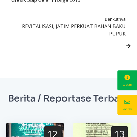
Gresik Siap Gelar Proliga 2013
Berikutnya
REVITALISASI, JATIM PERKUAT BAHAN BAKU
PUPUK
tautan
Berita / Reportase Terbaru
kontak
12
13