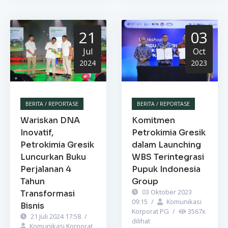
21
03
Jul
Oct
2024
2023
BERITA / REPORTASE
BERITA / REPORTASE
Wariskan DNA
Komitmen
Inovatif,
Petrokimia Gresik
Petrokimia Gresik
dalam Launching
Luncurkan Buku
WBS Terintegrasi
Perjalanan 4
Pupuk Indonesia
Tahun
Group
03 Oktober 2023
Transformasi
09:15
/
Komunikasi
Bisnis
Korporat PG
/
3567
x
21 Juli 2024 17:58
/
dilihat
Komunikasi Korporat