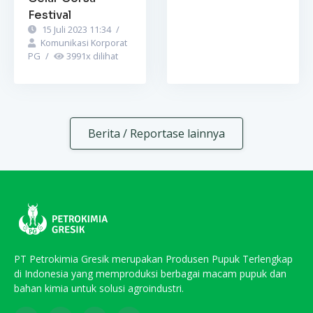
Festival
15 Juli 2023 11:34
/
Komunikasi Korporat
PG
/
3991
x dilihat
Berita / Reportase lainnya
PT Petrokimia Gresik merupakan Produsen Pupuk Terlengkap
di Indonesia yang memproduksi berbagai macam pupuk dan
bahan kimia untuk solusi agroindustri.