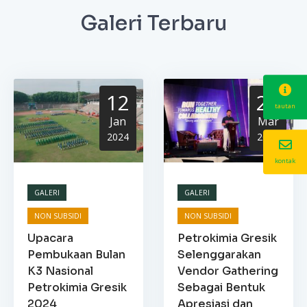
Galeri Terbaru
12
21
tautan
Jan
Mar
2024
2023
kontak
GALERI
GALERI
NON SUBSIDI
NON SUBSIDI
Upacara
Petrokimia Gresik
Pembukaan Bulan
Selenggarakan
K3 Nasional
Vendor Gathering
Petrokimia Gresik
Sebagai Bentuk
2024
Apresiasi dan