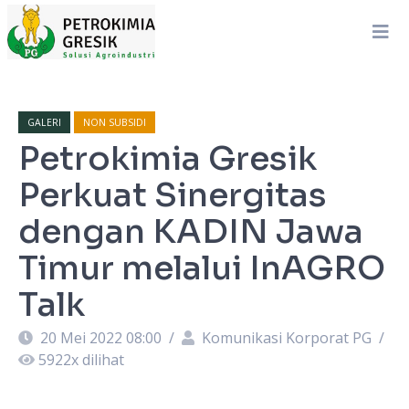
GALERI
NON SUBSIDI
Petrokimia Gresik
Perkuat Sinergitas
dengan KADIN Jawa
Timur melalui InAGRO
Talk
20 Mei 2022 08:00
/
Komunikasi Korporat PG
/
5922
x dilihat