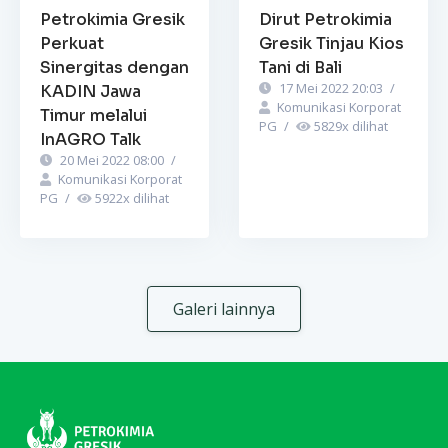
Petrokimia Gresik
Dirut Petrokimia
Perkuat
Gresik Tinjau Kios
Sinergitas dengan
Tani di Bali
17 Mei 2022 20:03
/
KADIN Jawa
Komunikasi Korporat
Timur melalui
PG
/
5829
x dilihat
InAGRO Talk
20 Mei 2022 08:00
/
Komunikasi Korporat
PG
/
5922
x dilihat
Galeri lainnya