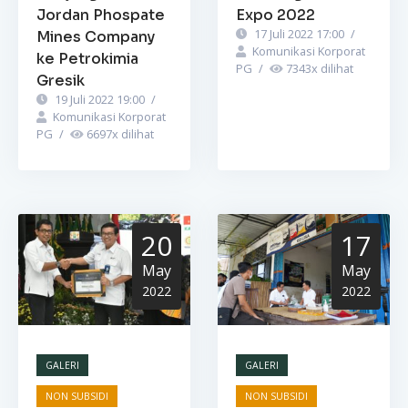
Jordan Phospate
Expo 2022
17 Juli 2022 17:00
/
Mines Company
Komunikasi Korporat
ke Petrokimia
PG
/
7343
x dilihat
Gresik
19 Juli 2022 19:00
/
Komunikasi Korporat
PG
/
6697
x dilihat
20
17
May
May
2022
2022
GALERI
GALERI
NON SUBSIDI
NON SUBSIDI