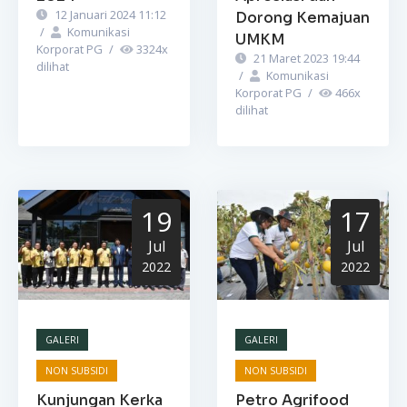
12 Januari 2024 11:12
Dorong Kemajuan
/
Komunikasi
UMKM
Korporat PG
/
3324
x
21 Maret 2023 19:44
dilihat
/
Komunikasi
Korporat PG
/
466
x
dilihat
19
17
Jul
Jul
2022
2022
GALERI
GALERI
NON SUBSIDI
NON SUBSIDI
Kunjungan Kerka
Petro Agrifood