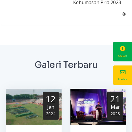
Kehumasan Pria 2023
tautan
Galeri Terbaru
kontak
12
21
Jan
Mar
2024
2023