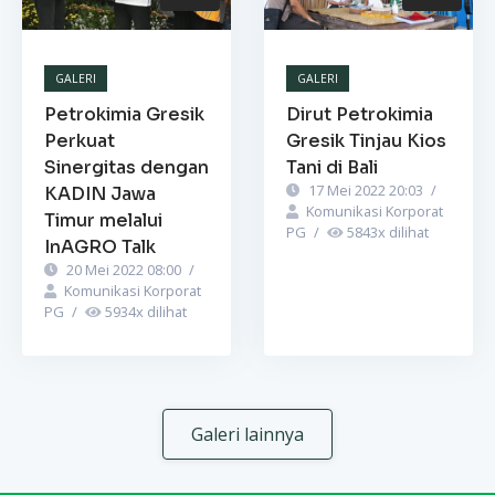
GALERI
GALERI
Petrokimia Gresik
Dirut Petrokimia
Perkuat
Gresik Tinjau Kios
Sinergitas dengan
Tani di Bali
17 Mei 2022 20:03
/
KADIN Jawa
Komunikasi Korporat
Timur melalui
PG
/
5843
x dilihat
InAGRO Talk
20 Mei 2022 08:00
/
Komunikasi Korporat
PG
/
5934
x dilihat
Galeri lainnya