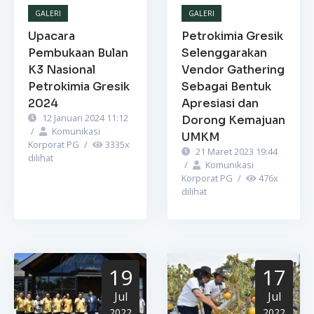
GALERI
GALERI
Upacara
Petrokimia Gresik
Pembukaan Bulan
Selenggarakan
K3 Nasional
Vendor Gathering
Petrokimia Gresik
Sebagai Bentuk
2024
Apresiasi dan
12 Januari 2024 11:12
Dorong Kemajuan
/
Komunikasi
UMKM
Korporat PG
/
3335
x
21 Maret 2023 19:44
dilihat
/
Komunikasi
Korporat PG
/
476
x
dilihat
19
17
Jul
Jul
2022
2022