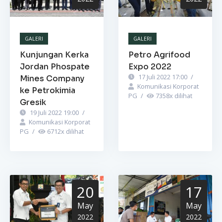
GALERI
GALERI
Kunjungan Kerka
Petro Agrifood
Jordan Phospate
Expo 2022
17 Juli 2022 17:00
/
Mines Company
Komunikasi Korporat
ke Petrokimia
PG
/
7358
x dilihat
Gresik
19 Juli 2022 19:00
/
Komunikasi Korporat
PG
/
6712
x dilihat
20
17
May
May
2022
2022