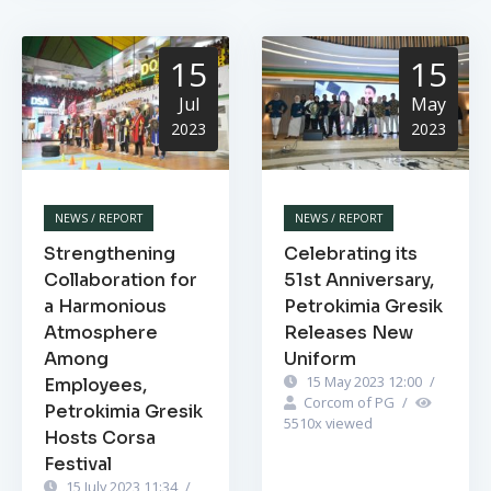
15
15
Jul
May
2023
2023
NEWS / REPORT
NEWS / REPORT
Strengthening
Celebrating its
Collaboration for
51st Anniversary,
a Harmonious
Petrokimia Gresik
Atmosphere
Releases New
Among
Uniform
15 May 2023 12:00
/
Employees,
Corcom of PG
/
Petrokimia Gresik
5510
x viewed
Hosts Corsa
Festival
15 July 2023 11:34
/