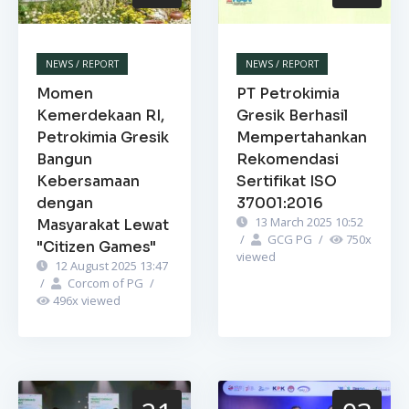
NEWS / REPORT
NEWS / REPORT
Momen
PT Petrokimia
Kemerdekaan RI,
Gresik Berhasil
Petrokimia Gresik
Mempertahankan
Bangun
Rekomendasi
Kebersamaan
Sertifikat ISO
dengan
37001:2016
13 March 2025 10:52
Masyarakat Lewat
/
GCG PG
/
750
x
"Citizen Games"
viewed
12 August 2025 13:47
/
Corcom of PG
/
496
x viewed