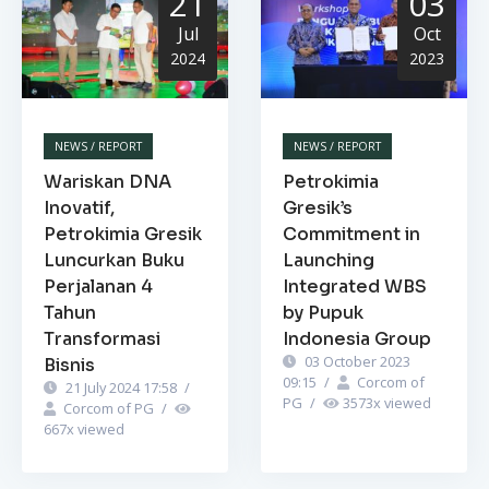
21
03
Jul
Oct
2024
2023
NEWS / REPORT
NEWS / REPORT
Wariskan DNA
Petrokimia
Inovatif,
Gresik’s
Petrokimia Gresik
Commitment in
Luncurkan Buku
Launching
Perjalanan 4
Integrated WBS
Tahun
by Pupuk
Transformasi
Indonesia Group
03 October 2023
Bisnis
09:15
/
Corcom of
21 July 2024 17:58
/
PG
/
3573
x viewed
Corcom of PG
/
667
x viewed