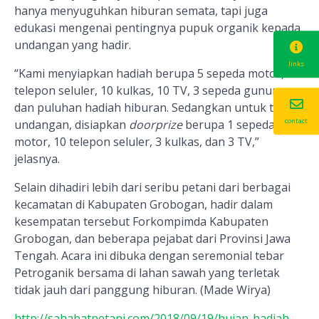
hanya menyuguhkan hiburan semata, tapi juga
edukasi mengenai pentingnya pupuk organik kepada
undangan yang hadir.
links
“Kami menyiapkan hadiah berupa 5 sepeda motor, 10
telepon seluler, 10 kulkas, 10 TV, 3 sepeda gunung,
dan puluhan hadiah hiburan. Sedangkan untuk tamu
contact
undangan, disiapkan
doorprize
berupa 1 sepeda
motor, 10 telepon seluler, 3 kulkas, dan 3 TV,”
jelasnya.
Selain dihadiri lebih dari seribu petani dari berbagai
kecamatan di Kabupaten Grobogan, hadir dalam
kesempatan tersebut Forkompimda Kabupaten
Grobogan, dan beberapa pejabat dari Provinsi Jawa
Tengah. Acara ini dibuka dengan seremonial tebar
Petroganik bersama di lahan sawah yang terletak
tidak jauh dari panggung hiburan. (Made Wirya)
http://sahabatpetani.com/2018/09/19/hujan-hadiah-