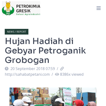
NEWS / REPORT
Hujan Hadiah di
Gebyar Petroganik
Grobogan
20 September 2018 07:59
/
http://sahabatpetani.com
/
8386
x viewed