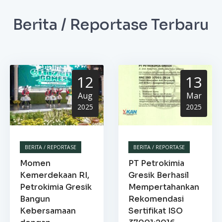
Berita / Reportase Terbaru
12
13
Aug
Mar
2025
2025
BERITA / REPORTASE
BERITA / REPORTASE
Momen
PT Petrokimia
Kemerdekaan RI,
Gresik Berhasil
Petrokimia Gresik
Mempertahankan
Bangun
Rekomendasi
Kebersamaan
Sertifikat ISO