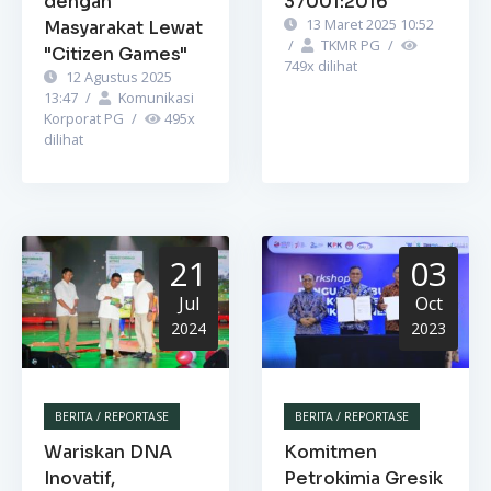
dengan
37001:2016
13 Maret 2025 10:52
Masyarakat Lewat
/
TKMR PG
/
"Citizen Games"
749
x dilihat
12 Agustus 2025
13:47
/
Komunikasi
Korporat PG
/
495
x
dilihat
21
03
Jul
Oct
2024
2023
BERITA / REPORTASE
BERITA / REPORTASE
Wariskan DNA
Komitmen
Inovatif,
Petrokimia Gresik