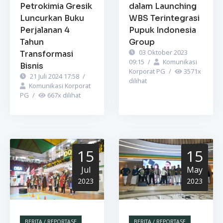
Petrokimia Gresik
dalam Launching
Luncurkan Buku
WBS Terintegrasi
Perjalanan 4
Pupuk Indonesia
Tahun
Group
03 Oktober 2023
Transformasi
09:15
/
Komunikasi
Bisnis
Korporat PG
/
3571
x
21 Juli 2024 17:58
/
dilihat
Komunikasi Korporat
PG
/
667
x dilihat
15
15
Jul
May
2023
2023
BERITA / REPORTASE
BERITA / REPORTASE