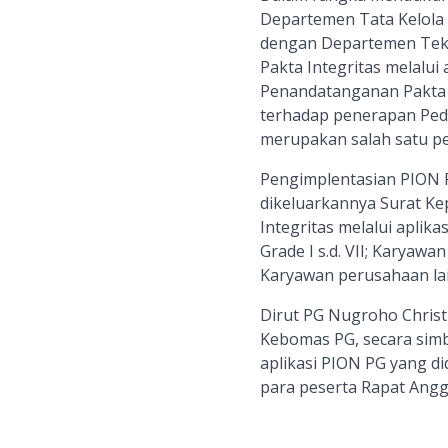
Departemen Tata Kelola
dengan Departemen Tekn
Pakta Integritas melalui 
Penandatanganan Pakta I
terhadap penerapan Pedo
merupakan salah satu pe
Pengimplentasian PION 
dikeluarkannya Surat Ke
Integritas melalui aplik
Grade I s.d. VII; Karyaw
Karyawan perusahaan lai
Dirut PG Nugroho Christi
Kebomas PG, secara simb
aplikasi PION PG yang di
para peserta Rapat Ang