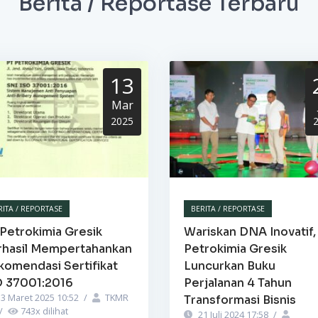
Berita / Reportase Terbaru
13
Mar
2025
RITA / REPORTASE
BERITA / REPORTASE
Petrokimia Gresik
Wariskan DNA Inovatif,
rhasil Mempertahankan
Petrokimia Gresik
komendasi Sertifikat
Luncurkan Buku
O 37001:2016
Perjalanan 4 Tahun
3 Maret 2025 10:52
/
TKMR
Transformasi Bisnis
/
743
x dilihat
21 Juli 2024 17:58
/