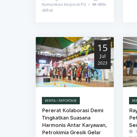
Komunikasi Korporat PG
/
489
x
dilihat
15
Jul
2023
BERITA / REPORTASE
BE
Pererat Kolaborasi Demi
Ra
Tingkatkan Suasana
Pet
Harmonis Antar Karyawan,
Se
1
Petrokimia Gresik Gelar