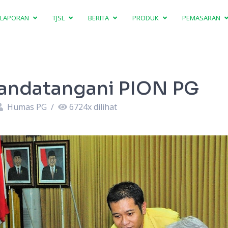
LAPORAN
TJSL
BERITA
PRODUK
PEMASARAN
andatangani PION PG
Humas PG
/
6724
x dilihat