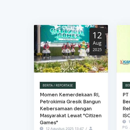
12
Aug
2025
BERITA / REPORTASE
BE
Momen Kemerdekaan RI,
PT 
Petrokimia Gresik Bangun
Be
Kebersamaan dengan
Re
Masyarakat Lewat "Citizen
IS
1
Games"
PG
12 Agustus 2025 13:47
/