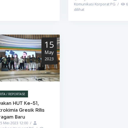
Komunikasi Korporat PG
/
6
dilihat
15
May
2023
RITA / REPORTASE
yakan HUT Ke-51,
rokimia Gresik Rilis
ragam Baru
5 Mei 2023 12:00
/