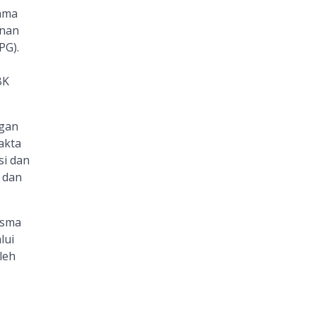
ama
anan
PG).
BK
ngan
akta
si dan
 dan
isma
lui
leh