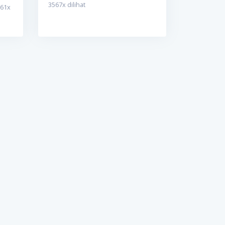
3567
x dilihat
61
x