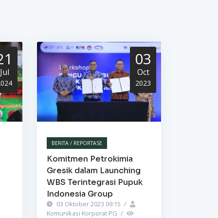
21
03
Jul
Oct
2024
2023
BERITA / REPORTASE
Komitmen Petrokimia
Gresik dalam Launching
WBS Terintegrasi Pupuk
Indonesia Group
03 Oktober 2023 09:15
/
Komunikasi Korporat PG
/