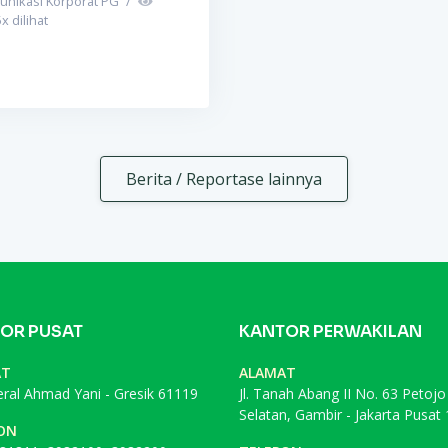
unikasi Korporat PG
/
5
x dilihat
Berita / Reportase lainnya
OR PUSAT
KANTOR PERWAKILAN
AT
ALAMAT
deral Ahmad Yani - Gresik 61119
Jl. Tanah Abang II No. 63 Petojo
Selatan, Gambir - Jakarta Pusat
ON