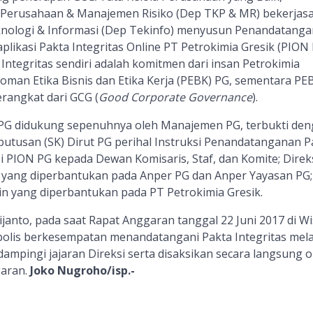
 Perusahaan & Manajemen Risiko (Dep TKP & MR) bekerjas
ologi & Informasi (Dep Tekinfo) menyusun Penandatang
aplikasi Pakta Integritas Online PT Petrokimia Gresik (PION 
ntegritas sendiri adalah komitmen dari insan Petrokimia
man Etika Bisnis dan Etika Kerja (PEBK) PG, sementara PE
rangkat dari GCG (
Good Corporate Governance
).
PG didukung sepenuhnya oleh Manajemen PG, terbukti de
putusan (SK) Dirut PG perihal Instruksi Penandatanganan P
asi PION PG kepada Dewan Komisaris, Staf, dan Komite; Direk
an yang diperbantukan pada Anper PG dan Anper Yayasan PG;
n yang diperbantukan pada PT Petrokimia Gresik.
janto, pada saat Rapat Anggaran tanggal 22 Juni 2017 di W
olis berkesempatan menandatangani Pakta Integritas mela
dampingi jajaran Direksi serta disaksikan secara langsung o
garan.
Joko Nugroho/isp.-