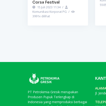
Kom
Corsa Festival
550
15 Juli 2023 11:34
/
Komunikasi Korporat PG
/
3991
x dilihat
KANT
ALAM
PT Petrokimia Gresik merupakan
Jl. Jen
Produsen Pupuk Terlengkap di
Indonesia yang memproduksi berbagai
TELEP