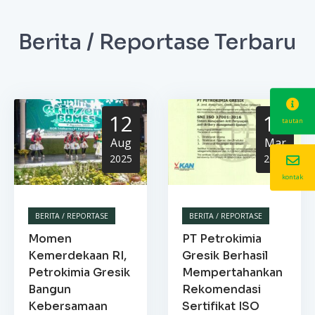
Berita / Reportase Terbaru
12
13
tautan
Aug
Mar
2025
2025
kontak
BERITA / REPORTASE
BERITA / REPORTASE
Momen
PT Petrokimia
Kemerdekaan RI,
Gresik Berhasil
Petrokimia Gresik
Mempertahankan
Bangun
Rekomendasi
Kebersamaan
Sertifikat ISO