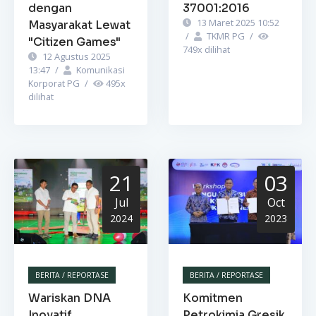
dengan
37001:2016
13 Maret 2025 10:52
Masyarakat Lewat
/
TKMR PG
/
"Citizen Games"
749
x dilihat
12 Agustus 2025
13:47
/
Komunikasi
Korporat PG
/
495
x
dilihat
21
03
Jul
Oct
2024
2023
BERITA / REPORTASE
BERITA / REPORTASE
Wariskan DNA
Komitmen
Inovatif,
Petrokimia Gresik