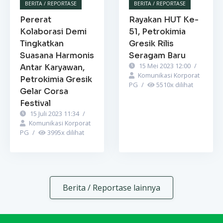
BERITA / REPORTASE
BERITA / REPORTASE
Pererat
Rayakan HUT Ke-
Kolaborasi Demi
51, Petrokimia
Tingkatkan
Gresik Rilis
Suasana Harmonis
Seragam Baru
15 Mei 2023 12:00
/
Antar Karyawan,
Komunikasi Korporat
Petrokimia Gresik
PG
/
5510
x dilihat
Gelar Corsa
Festival
15 Juli 2023 11:34
/
Komunikasi Korporat
PG
/
3995
x dilihat
Berita / Reportase lainnya