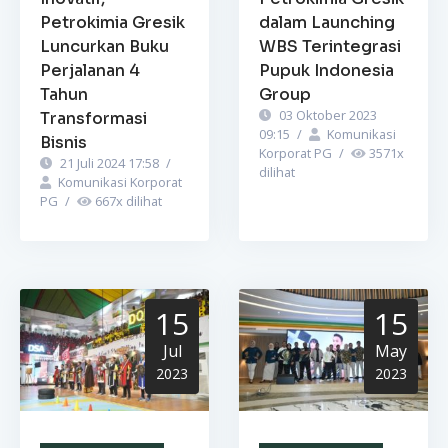
Petrokimia Gresik
dalam Launching
Luncurkan Buku
WBS Terintegrasi
Perjalanan 4
Pupuk Indonesia
Tahun
Group
03 Oktober 2023
Transformasi
09:15
/
Komunikasi
Bisnis
Korporat PG
/
3571
x
21 Juli 2024 17:58
/
dilihat
Komunikasi Korporat
PG
/
667
x dilihat
15
15
Jul
May
2023
2023