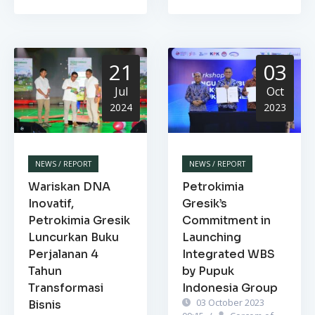
21
03
Jul
Oct
2024
2023
NEWS / REPORT
NEWS / REPORT
Wariskan DNA
Petrokimia
Inovatif,
Gresik’s
Petrokimia Gresik
Commitment in
Luncurkan Buku
Launching
Perjalanan 4
Integrated WBS
Tahun
by Pupuk
Transformasi
Indonesia Group
03 October 2023
Bisnis