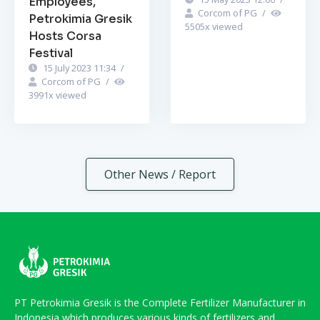
Employees,
Corcom of PG
/
Petrokimia Gresik
5505
x viewed
Hosts Corsa
Festival
15 July 2023 11:34
/
Corcom of PG
/
3991
x viewed
Other News / Report
PT Petrokimia Gresik is the Complete Fertilizer Manufacturer in
Indonesia which produces various kinds of fertilizers and