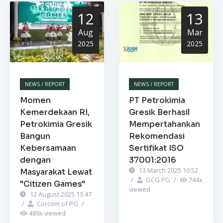
12
13
Aug
Mar
2025
2025
NEWS / REPORT
NEWS / REPORT
Momen
PT Petrokimia
Kemerdekaan RI,
Gresik Berhasil
Petrokimia Gresik
Mempertahankan
Bangun
Rekomendasi
Kebersamaan
Sertifikat ISO
dengan
37001:2016
13 March 2025 10:52
Masyarakat Lewat
/
GCG PG
/
744
x
"Citizen Games"
viewed
12 August 2025 13:47
/
Corcom of PG
/
489
x viewed