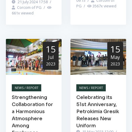
09:15
/
Corcom of
21 July 2024 17:58
/
PG
/
3567
x viewed
Corcom of PG
/
661
x viewed
15
15
Jul
May
2023
2023
NEWS / REPORT
NEWS / REPORT
Strengthening
Celebrating its
Collaboration for
51st Anniversary,
a Harmonious
Petrokimia Gresik
Atmosphere
Releases New
Among
Uniform
15 May 2023 12:00
/