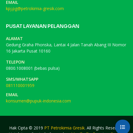
EMAIL
kpj.pg@petrokimia-gresik.com
PUSAT LAYANAN PELANGGAN
ALAMAT
Gedung Graha Phonska, Lantai 4 Jalan Tanah Abang III Nomor
16 Jakarta Pusat 10160
TELEPON
0800.1008001 (bebas pulsa)
SMS/WHATSAPP
081110001959
EMAIL
konsumen@pupuk-indonesia.com
Hak Cipta © 2019
PT Petrokimia Gresik
. All Rights Reserved.