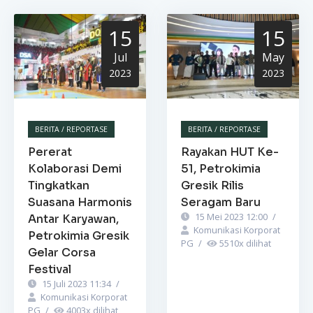
15
15
Jul
May
2023
2023
BERITA / REPORTASE
BERITA / REPORTASE
Pererat
Rayakan HUT Ke-
Kolaborasi Demi
51, Petrokimia
Tingkatkan
Gresik Rilis
Suasana Harmonis
Seragam Baru
15 Mei 2023 12:00
/
Antar Karyawan,
Komunikasi Korporat
Petrokimia Gresik
PG
/
5510
x dilihat
Gelar Corsa
Festival
15 Juli 2023 11:34
/
Komunikasi Korporat
PG
/
4003
x dilihat