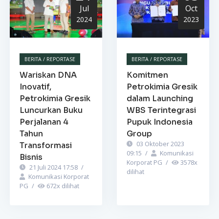
Jul
Oct
2024
2023
BERITA / REPORTASE
BERITA / REPORTASE
Wariskan DNA
Komitmen
Inovatif,
Petrokimia Gresik
Petrokimia Gresik
dalam Launching
Luncurkan Buku
WBS Terintegrasi
Perjalanan 4
Pupuk Indonesia
Tahun
Group
03 Oktober 2023
Transformasi
09:15
/
Komunikasi
Bisnis
Korporat PG
/
3578
x
21 Juli 2024 17:58
/
dilihat
Komunikasi Korporat
PG
/
672
x dilihat