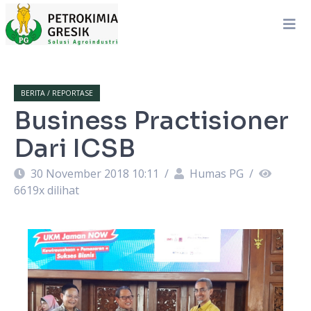
BERITA / REPORTASE
Business Practisioner
Dari ICSB
30 November 2018 10:11
/
Humas PG
/
6619
x dilihat
an
M