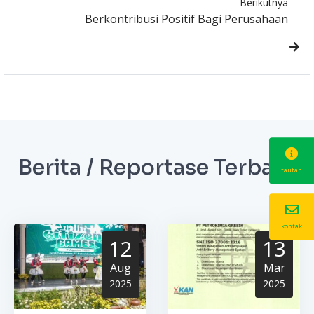
Berikutnya
Berkontribusi Positif Bagi Perusahaan
Berita / Reportase Terbaru
tautan
kontak
12
13
Aug
Mar
2025
2025