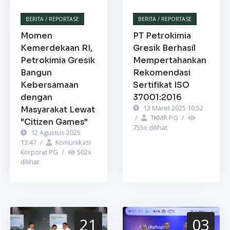
BERITA / REPORTASE
BERITA / REPORTASE
Momen
PT Petrokimia
Kemerdekaan RI,
Gresik Berhasil
Petrokimia Gresik
Mempertahankan
Bangun
Rekomendasi
Kebersamaan
Sertifikat ISO
dengan
37001:2016
13 Maret 2025 10:52
Masyarakat Lewat
/
TKMR PG
/
"Citizen Games"
755
x dilihat
12 Agustus 2025
13:47
/
Komunikasi
Korporat PG
/
502
x
dilihat
21
03