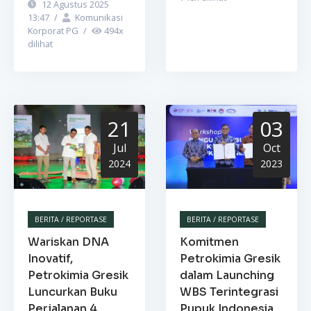
12 Agustus 2025
13:47
/
Komunikasi
Korporat PG
/
494
x
dilihat
21
03
Jul
Oct
2024
2023
BERITA / REPORTASE
BERITA / REPORTASE
Wariskan DNA
Komitmen
Inovatif,
Petrokimia Gresik
Petrokimia Gresik
dalam Launching
Luncurkan Buku
WBS Terintegrasi
Perjalanan 4
Pupuk Indonesia