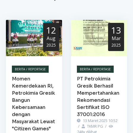
12
13
Aug
Mar
2025
2025
BERITA / REPORTASE
BERITA / REPORTASE
Momen
PT Petrokimia
Kemerdekaan RI,
Gresik Berhasil
Petrokimia Gresik
Mempertahankan
Bangun
Rekomendasi
Kebersamaan
Sertifikat ISO
dengan
37001:2016
13 Maret 2025 10:52
Masyarakat Lewat
/
TKMR PG
/
"Citizen Games"
748
x dilihat