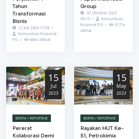
Tahun
Group
03 Oktober 2023
Transformasi
09:15
/
Komunikasi
Bisnis
Korporat PG
/
3571
x
21 Juli 2024 17:58
/
dilihat
Komunikasi Korporat
PG
/
666
x dilihat
15
15
Jul
May
2023
2023
BERITA / REPORTASE
BERITA / REPORTASE
Pererat
Rayakan HUT Ke-
Kolaborasi Demi
51, Petrokimia