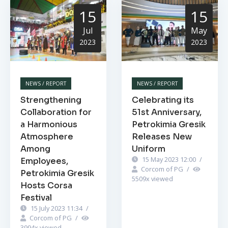
15
15
Jul
May
2023
2023
NEWS / REPORT
NEWS / REPORT
Strengthening
Celebrating its
Collaboration for
51st Anniversary,
a Harmonious
Petrokimia Gresik
Atmosphere
Releases New
Among
Uniform
15 May 2023 12:00
/
Employees,
Corcom of PG
/
Petrokimia Gresik
5509
x viewed
Hosts Corsa
Festival
15 July 2023 11:34
/
Corcom of PG
/
3994
x viewed