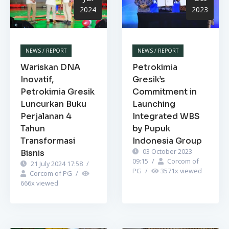
2024
2023
NEWS / REPORT
NEWS / REPORT
Wariskan DNA
Petrokimia
Inovatif,
Gresik’s
Petrokimia Gresik
Commitment in
Luncurkan Buku
Launching
Perjalanan 4
Integrated WBS
Tahun
by Pupuk
Transformasi
Indonesia Group
03 October 2023
Bisnis
09:15
/
Corcom of
21 July 2024 17:58
/
PG
/
3571
x viewed
Corcom of PG
/
666
x viewed