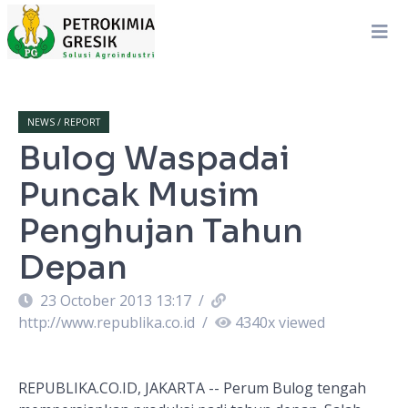
NEWS / REPORT
Bulog Waspadai
Puncak Musim
Penghujan Tahun
Depan
23 October 2013 13:17
/
http://www.republika.co.id
/
4340
x viewed
REPUBLIKA.CO.ID, JAKARTA -- Perum Bulog tengah