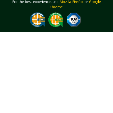
For the best experience, use
Mozilla Firefox
or
Google
Chrome
.