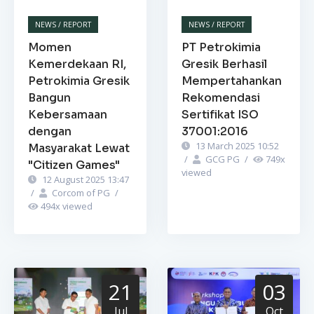
NEWS / REPORT
NEWS / REPORT
Momen
PT Petrokimia
Kemerdekaan RI,
Gresik Berhasil
Petrokimia Gresik
Mempertahankan
Bangun
Rekomendasi
Kebersamaan
Sertifikat ISO
dengan
37001:2016
13 March 2025 10:52
Masyarakat Lewat
/
GCG PG
/
749
x
"Citizen Games"
viewed
12 August 2025 13:47
/
Corcom of PG
/
494
x viewed
21
03
Jul
Oct