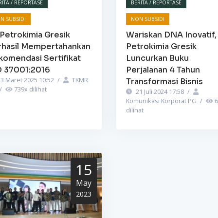
RITA / REPORTASE
BERITA / REPORTASE
N SUBSIDI
NON SUBSIDI
Petrokimia Gresik
Wariskan DNA Inovatif,
rhasil Mempertahankan
Petrokimia Gresik
komendasi Sertifikat
Luncurkan Buku
O 37001:2016
Perjalanan 4 Tahun
3 Maret 2025 10:52
/
TKMR
Transformasi Bisnis
/
739
x dilihat
21 Juli 2024 17:58
/
Komunikasi Korporat PG
/
6
dilihat
15
May
2023