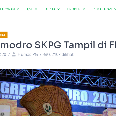
LAPORAN
TJSL
BERITA
PRODUK
PEMASARAN
IDI
modro SKPG Tampil di F
8:20
/
Humas PG
/
6210
x dilihat