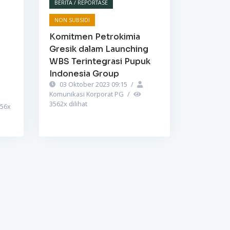
BERITA / REPORTASE
NON SUBSIDI
Komitmen Petrokimia
Gresik dalam Launching
WBS Terintegrasi Pupuk
Indonesia Group
03 Oktober 2023 09:15
/
Komunikasi Korporat PG
/
3562
x dilihat
56
x