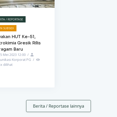
RITA / REPORTASE
N SUBSIDI
yakan HUT Ke-51,
rokimia Gresik Rilis
ragam Baru
5 Mei 2023 12:00
/
unikasi Korporat PG
/
5
x dilihat
Berita / Reportase lainnya