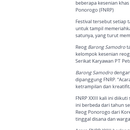
beberapa kesenian kha
Ponorogo (FNRP
)
Festival
tersebut
setiap 
untuk
tampil
memeriahka
satu
nya
, yang turut me
Reog
Barong Samodro
ta
kelompok kesenian reog
Serikat Karyawan PT Petr
Barong Samodro
dengan 
dipanggung
FNRP
. “Aca
ketrampilan dan kreatifi
FNRP XXIII kali ini diiku
ini
berbeda dari tahun se
Reog Ponorogo dari Kor
tinggal disana dan warga