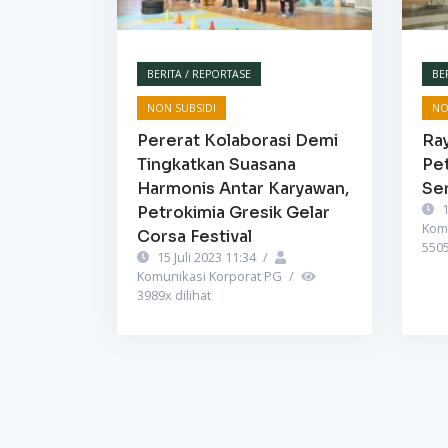
BERITA / REPORTASE
BE
NON SUBSIDI
NO
Pererat Kolaborasi Demi
Ra
Tingkatkan Suasana
Pet
Harmonis Antar Karyawan,
Se
1
Petrokimia Gresik Gelar
Kom
Corsa Festival
550
15 Juli 2023 11:34
/
Komunikasi Korporat PG
/
3989
x dilihat