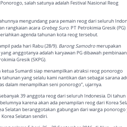
s Ponorogo
,
salah satunya
adalah
Festival Nasional Reog
tahunnya mengundang para pemain reog dari seluruh Indon
n rangkaian acara
Grebeg Suro
. PT Petrokimia Gresik
(PG)
meriahkan agenda tahunan kota reog tersebut.
mpil pada hari Rabu (28/9).
Barong Samodro
merupakan
 yang anggotanya adalah karyawan PG
di
bawah pembinaan
okimia Gresik (SKPG).
ketua Sumardi siap menampilkan atraksi reog ponorogo
ra tahunan yang selalu kami nantikan dan sebagai sarana ad
tas dalam menampilkan seni ponorogo”, ujarnya.
ti sebanyak 39 anggota reog dari seluruh Indonesia. Di tahun
belumnya karena akan ada penampilan reog dari Korea Sel
ea Selatan beranggotakan gabungan dari warga ponorogo
 Korea Selatan sendiri.