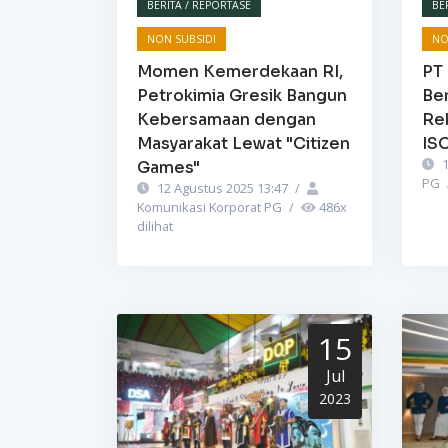
BERITA / REPORTASE
BE
NON SUBSIDI
NO
Momen Kemerdekaan RI,
PT 
Petrokimia Gresik Bangun
Be
Kebersamaan dengan
Re
Masyarakat Lewat "Citizen
IS
1
Games"
PG
12 Agustus 2025 13:47
/
Komunikasi Korporat PG
/
486
x
dilihat
15
Jul
2023