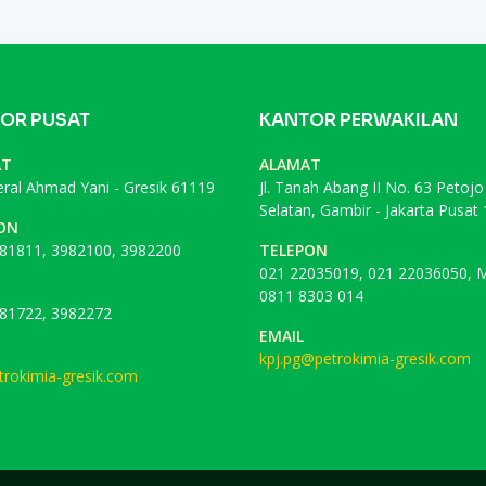
OR PUSAT
KANTOR PERWAKILAN
AT
ALAMAT
deral Ahmad Yani - Gresik 61119
Jl. Tanah Abang II No. 63 Petojo
Selatan, Gambir - Jakarta Pusat
ON
81811, 3982100, 3982200
TELEPON
021 22035019, 021 22036050, M
0811 8303 014
81722, 3982272
EMAIL
kpj.pg@petrokimia-gresik.com
rokimia-gresik.com