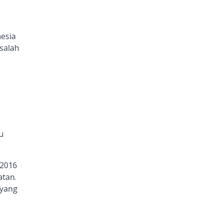
esia
salah
u
 2016
atan.
 yang