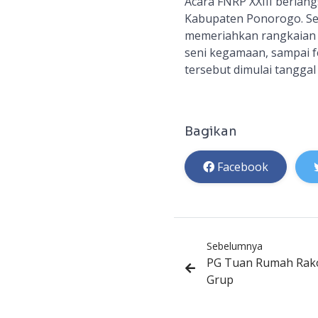
Acara
FNRP XXIII
berlangs
Kabupaten Ponorogo. Se
memeriahkan rangkaia
seni kegamaan, sampai fe
tersebut
dimulai tanggal
Bagikan
Facebook
Sebelumnya
PG Tuan Rumah Rako
Grup