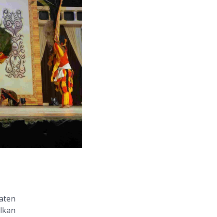
aten
lkan