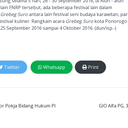
ung selama 5 hari, 26 - 30 September 2016, di Alun - alun
lain
FNRP tersebut, a
da beberapa festival lain dalam
n
Grebeg Suro
antara lain festival seni budaya karawitan, par
stival kuliner. Rangkain acara
Grebeg Suro
kota Ponorogo
 25 September 2016 sampai 4 Oktober 2016. (dun
/isp.-
)
Twitter
Whatsapp
Print
r Pokja Bidang Hukum PI
GIO Alfa PG, 3