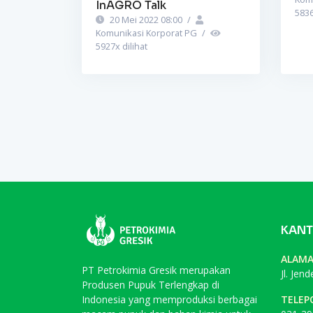
InAGRO Talk
583
20 Mei 2022 08:00
/
Komunikasi Korporat PG
/
5927
x dilihat
KANT
ALAM
PT Petrokimia Gresik merupakan
Jl. Jen
Produsen Pupuk Terlengkap di
Indonesia yang memproduksi berbagai
TELEP