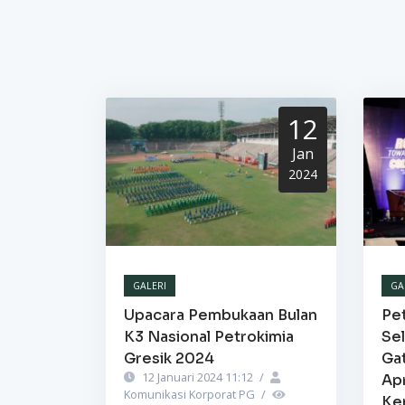
12
Jan
2024
GALERI
GA
Upacara Pembukaan Bulan
Pet
K3 Nasional Petrokimia
Se
Gresik 2024
Ga
12 Januari 2024 11:12
/
Ap
Komunikasi Korporat PG
/
Ke