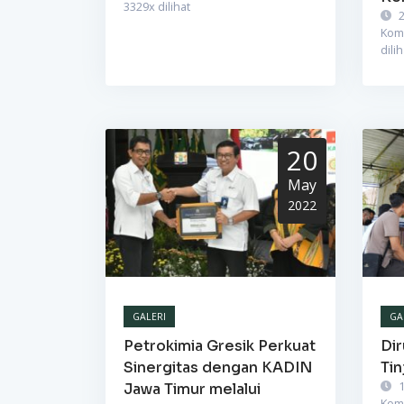
3329
x dilihat
2
Kom
dilih
20
May
2022
GALERI
GA
Petrokimia Gresik Perkuat
Dir
Sinergitas dengan KADIN
Tin
1
Jawa Timur melalui
Kom