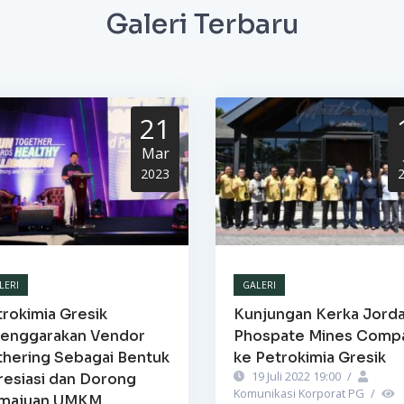
Galeri Terbaru
21
Mar
2023
LERI
GALERI
rokimia Gresik
Kunjungan Kerka Jord
lenggarakan Vendor
Phospate Mines Comp
thering Sebagai Bentuk
ke Petrokimia Gresik
19 Juli 2022 19:00
/
resiasi dan Dorong
Komunikasi Korporat PG
/
majuan UMKM