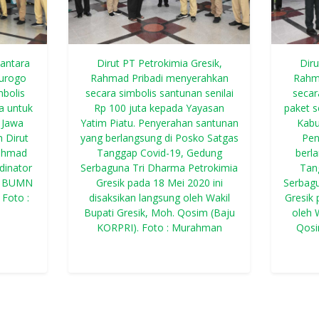
antara
Dirut PT Petrokimia Gresik,
Diru
nurogo
Rahmad Pribadi menyerahkan
Rahm
bolis
secara simbolis santunan senilai
secar
ta untuk
Rp 100 juta kepada Yayasan
paket 
 Jawa
Yatim Piatu. Penyerahan santunan
Kabu
h Dirut
yang berlangsung di Posko Satgas
Pen
Rahmad
Tanggap Covid-19, Gedung
berl
dinator
Serbaguna Tri Dharma Petrokimia
Tan
19 BUMN
Gresik pada 18 Mei 2020 ini
Serbag
 Foto :
disaksikan langsung oleh Wakil
Gresik 
Bupati Gresik, Moh. Qosim (Baju
oleh 
KORPRI). Foto : Murahman
Qosi