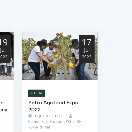
19
17
Jul
Jul
2022
2022
GALERI
an
Petro Agrifood Expo
any
2022
17 Juli 2022 17:00
/
Komunikasi Korporat PG
/
7349
x dilihat