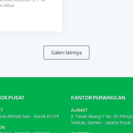
6
x dilihat
Galeri lainnya
OR PUSAT
KANTOR PERWAKILAN
AT
ALAMAT
deral Ahmad Yani - Gresik 61119
Jl. Tanah Abang II No. 63 Petojo
Selatan, Gambir - Jakarta Pusat
ON