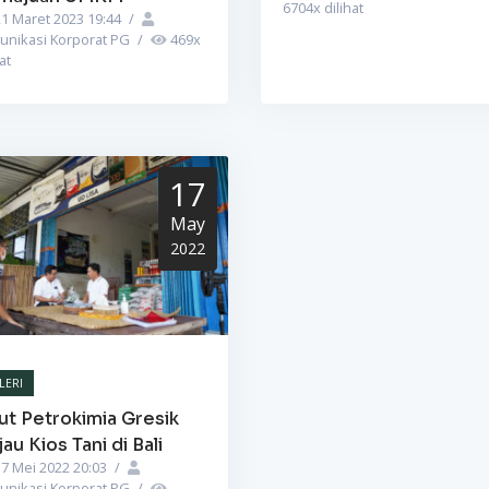
6704
x dilihat
1 Maret 2023 19:44
/
unikasi Korporat PG
/
469
x
at
17
May
2022
LERI
ut Petrokimia Gresik
jau Kios Tani di Bali
7 Mei 2022 20:03
/
unikasi Korporat PG
/