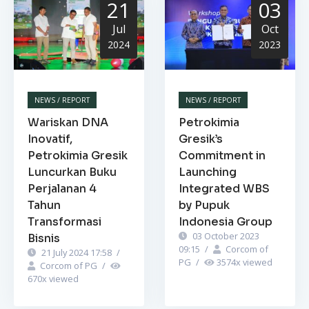
21
03
Jul
Oct
2024
2023
NEWS / REPORT
NEWS / REPORT
Wariskan DNA
Petrokimia
Inovatif,
Gresik’s
Petrokimia Gresik
Commitment in
Luncurkan Buku
Launching
Perjalanan 4
Integrated WBS
Tahun
by Pupuk
Transformasi
Indonesia Group
03 October 2023
Bisnis
09:15
/
Corcom of
21 July 2024 17:58
/
PG
/
3574
x viewed
Corcom of PG
/
670
x viewed