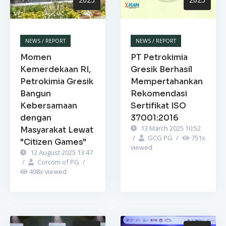
NEWS / REPORT
NEWS / REPORT
Momen
PT Petrokimia
Kemerdekaan RI,
Gresik Berhasil
Petrokimia Gresik
Mempertahankan
Bangun
Rekomendasi
Kebersamaan
Sertifikat ISO
dengan
37001:2016
13 March 2025 10:52
Masyarakat Lewat
/
GCG PG
/
751
x
"Citizen Games"
viewed
12 August 2025 13:47
/
Corcom of PG
/
498
x viewed