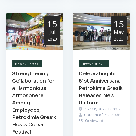
15
15
Jul
May
2023
2023
NEWS / REPORT
NEWS / REPORT
Strengthening
Celebrating its
Collaboration for
51st Anniversary,
a Harmonious
Petrokimia Gresik
Atmosphere
Releases New
Among
Uniform
15 May 2023 12:00
/
Employees,
Corcom of PG
/
Petrokimia Gresik
5510
x viewed
Hosts Corsa
Festival