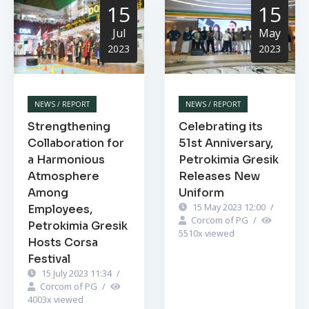
15
15
Jul
May
2023
2023
NEWS / REPORT
NEWS / REPORT
Strengthening
Celebrating its
Collaboration for
51st Anniversary,
a Harmonious
Petrokimia Gresik
Atmosphere
Releases New
Among
Uniform
15 May 2023 12:00
/
Employees,
Corcom of PG
/
Petrokimia Gresik
5510
x viewed
Hosts Corsa
Festival
15 July 2023 11:34
/
Corcom of PG
/
4003
x viewed