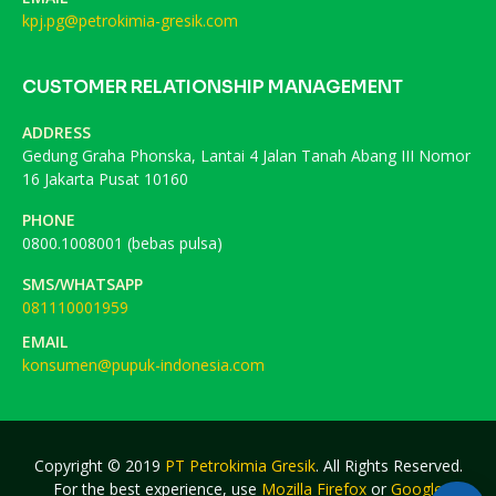
kpj.pg@petrokimia-gresik.com
CUSTOMER RELATIONSHIP MANAGEMENT
ADDRESS
Gedung Graha Phonska, Lantai 4 Jalan Tanah Abang III Nomor
16 Jakarta Pusat 10160
PHONE
0800.1008001 (bebas pulsa)
SMS/WHATSAPP
081110001959
EMAIL
konsumen@pupuk-indonesia.com
Copyright © 2019
PT Petrokimia Gresik
. All Rights Reserved.
For the best experience, use
Mozilla Firefox
or
Google