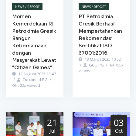
NEWS / REPORT
NEWS / REPORT
Momen
PT Petrokimia
Kemerdekaan RI,
Gresik Berhasil
Petrokimia Gresik
Mempertahankan
Bangun
Rekomendasi
Kebersamaan
Sertifikat ISO
dengan
37001:2016
13 March 2025 10:52
Masyarakat Lewat
/
GCG PG
/
755
x
"Citizen Games"
viewed
12 August 2025 13:47
/
Corcom of PG
/
502
x viewed
21
03
Jul
Oct