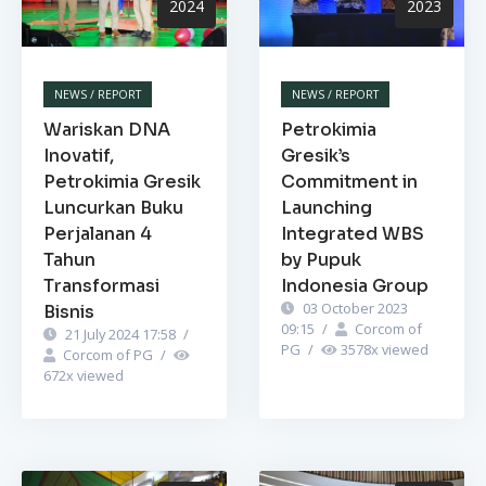
2024
2023
NEWS / REPORT
NEWS / REPORT
Wariskan DNA
Petrokimia
Inovatif,
Gresik’s
Petrokimia Gresik
Commitment in
Luncurkan Buku
Launching
Perjalanan 4
Integrated WBS
Tahun
by Pupuk
Transformasi
Indonesia Group
03 October 2023
Bisnis
09:15
/
Corcom of
21 July 2024 17:58
/
PG
/
3578
x viewed
Corcom of PG
/
672
x viewed