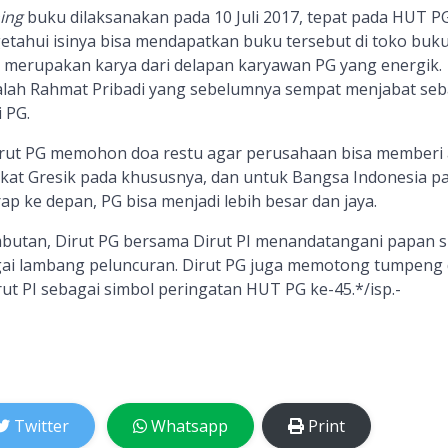
ing
buku dilaksanakan pada 10 Juli 2017, tepat pada HUT PG
etahui isinya bisa mendapatkan buku tersebut di tok
o
buk
 merupakan karya dari delapan karyawan PG yang energik.
alah Rahmat Pribadi yang sebelumnya sempat menjabat seb
 PG.
rut
PG
memohon doa restu agar
perusahaan
bisa memberi 
kat Gresik pada khususnya, dan untuk Bangsa Indonesia p
p ke depan, PG bisa menjadi lebih besar dan jaya.
butan, Dirut PG bersama Dirut PI menandatangani papan s
agai lambang peluncuran. Dirut PG juga memotong tumpeng
rut PI sebagai simbol peringatan HUT PG ke-45
.*
/isp.-
Twitter
Whatsapp
Print