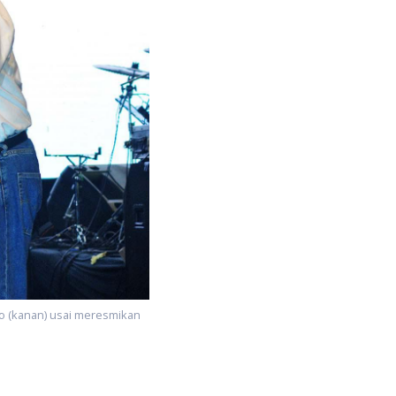
nto (kanan) usai meresmikan