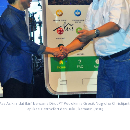
as Asikin Idat (kiri) bersama Dirut PT Petrokimia Gresik Nugroho Christija
aplikasi Petroxfert dan Buku, kemarin (8/10)