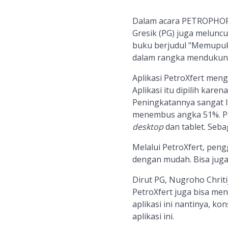
Dalam acara
PETROPHORIA
Gresik (PG)
juga melunc
buku berjudul "Memupu
dalam rangka mendukun
A
plikasi PetroXfert men
A
plikasi i
t
u dipilih karen
Peningkatannya sangat lu
menembus angka 51%. P
des
k
top
dan tablet.
Seba
Melalui PetroXfert, peng
dengan mudah. Bisa jug
Dirut PG, Nugroho Chri
PetroXfert juga
bisa me
aplikasi ini nantinya, 
aplikasi
ini.