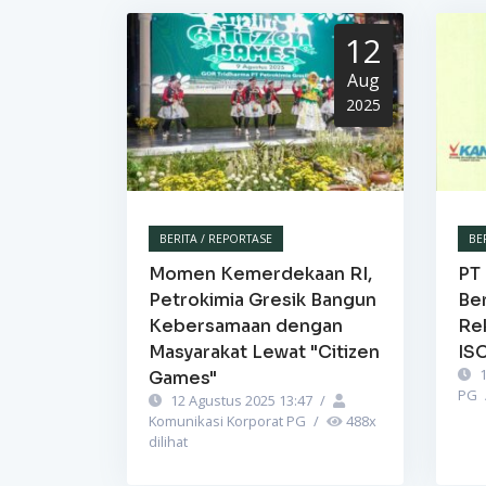
12
Aug
2025
BERITA / REPORTASE
BE
Momen Kemerdekaan RI,
PT 
Petrokimia Gresik Bangun
Be
Kebersamaan dengan
Re
Masyarakat Lewat "Citizen
IS
1
Games"
PG
12 Agustus 2025 13:47
/
Komunikasi Korporat PG
/
488
x
dilihat