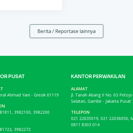
Berita / Reportase lainnya
OR PUSAT
KANTOR PERWAKILAN
AT
ALAMAT
deral Ahmad Yani - Gresik 61119
Jl. Tanah Abang II No. 63 Petojo
Selatan, Gambir - Jakarta Pusat
ON
81811, 3982100, 3982200
TELEPON
021 22035019, 021 22036050, M
0811 8303 014
81722, 3982272