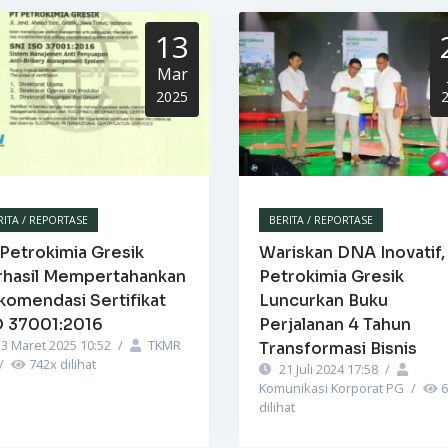
13
Mar
2025
RITA / REPORTASE
BERITA / REPORTASE
Petrokimia Gresik
Wariskan DNA Inovatif,
rhasil Mempertahankan
Petrokimia Gresik
komendasi Sertifikat
Luncurkan Buku
O 37001:2016
Perjalanan 4 Tahun
3 Maret 2025 10:52
/
TKMR
Transformasi Bisnis
/
742
x dilihat
21 Juli 2024 17:58
/
Komunikasi Korporat PG
/
6
dilihat