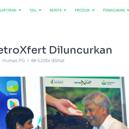
LAPORAN
TJSL
BERITA
PRODUK
PEMASARAN
etroXfert Diluncurkan
Humas PG
/
6208
x dilihat