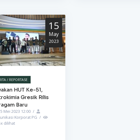
15
May
2023
RITA / REPORTASE
yakan HUT Ke-51,
rokimia Gresik Rilis
ragam Baru
5 Mei 2023 12:00
/
unikasi Korporat PG
/
5
x dilihat