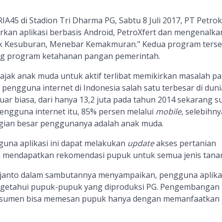
45 di Stadion Tri Dharma PG, Sabtu 8 Juli 2017
,
PT Petrok
urkan
aplikasi berbasis Android, PetroXfert dan m
engenalka
k Kesuburan, Menebar Kemakmuran." Kedua program terse
g program ketahanan pangan
pemerintah.
gajak anak muda untuk aktif terlibat memikirkan masalah p
a pengguna internet di Indonesia salah satu terbesar di duni
ar biasa, dari hanya 13,2 juta pada tahun 2014 sekarang s
engguna inter
n
et itu, 85% persen melalui
mobile
, selebihny
gian besar penggunanya adalah anak muda.
guna aplikasi ini dapat
melakukan
update
akses pertanian
a mendapatkan rekomendasi pupuk untuk semua jenis tana
tijanto dalam sambutannya menyampaikan, pengguna aplika
ngetahui
pupuk-pupuk yang diproduksi PG. Pengembangan
konsumen bisa memesan pupuk
hanya dengan memanfaatkan