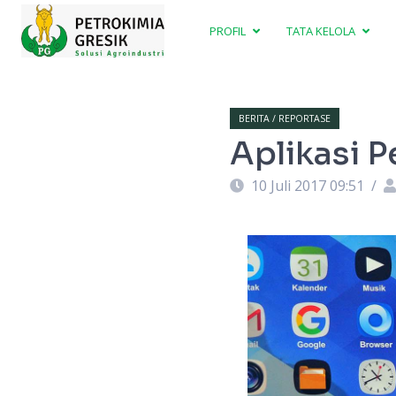
PROFIL
TATA KELOLA
BERITA / REPORTASE
Aplikasi P
10 Juli 2017 09:51
/
oho Christijanto (kanan) usai meresmikan