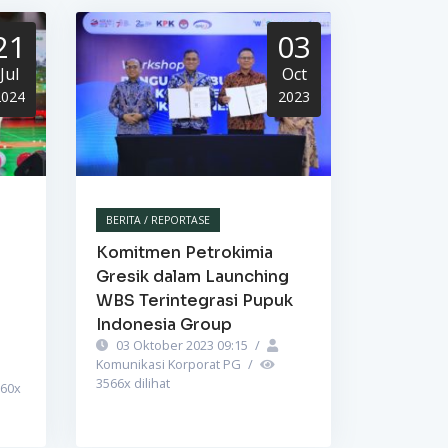
21
03
Jul
Oct
2024
2023
BERITA / REPORTASE
Komitmen Petrokimia
Gresik dalam Launching
WBS Terintegrasi Pupuk
Indonesia Group
03 Oktober 2023 09:15
/
Komunikasi Korporat PG
/
3566
x dilihat
60
x