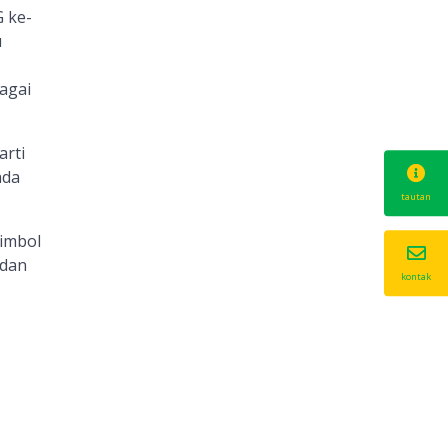
 ke-
u
agai
arti
ada
tautan
imbol
 dan
kontak