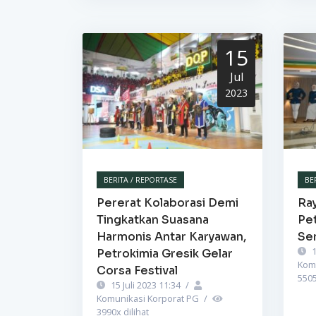
15
Jul
2023
BERITA / REPORTASE
BE
Pererat Kolaborasi Demi
Ra
Tingkatkan Suasana
Pet
Harmonis Antar Karyawan,
Se
1
Petrokimia Gresik Gelar
Kom
Corsa Festival
550
15 Juli 2023 11:34
/
Komunikasi Korporat PG
/
3990
x dilihat