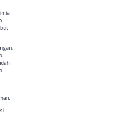
imia
n
but
angan.
a.
udah
a
man.
si