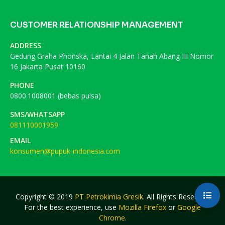
CUSTOMER RELATIONSHIP MANAGEMENT
ADDRESS
Gedung Graha Phonska, Lantai 4 Jalan Tanah Abang III Nomor
16 Jakarta Pusat 10160
PHONE
0800.1008001 (bebas pulsa)
SMS/WHATSAPP
081110001959
EMAIL
konsumen@pupuk-indonesia.com
Copyright © 2019
PT Petrokimia Gresik
. All Rights Reserved.
For the best experience, use
Mozilla Firefox
or
Google
Chrome
.