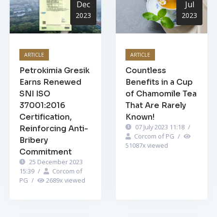
Dec
Jul
2023
2023
ARTICLE
ARTICLE
Petrokimia Gresik
Countless
Earns Renewed
Benefits in a Cup
SNI ISO
of Chamomile Tea
37001:2016
That Are Rarely
Certification,
Known!
07 July 2023 11:18
/
Reinforcing Anti-
Corcom of PG
/
Bribery
51087
x viewed
Commitment
25 December 2023
15:39
/
Corcom of
PG
/
2689
x viewed