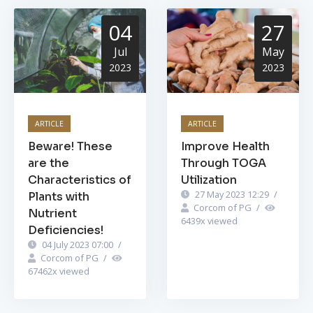
04
27
Jul
May
2023
2023
ARTICLE
ARTICLE
Beware! These
Improve Health
are the
Through TOGA
Characteristics of
Utilization
27 May 2023 12:29
/
Plants with
Corcom of PG
/
Nutrient
6439
x viewed
Deficiencies!
04 July 2023 07:00
/
Corcom of PG
/
67462
x viewed