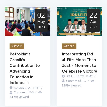
02
22
May
Apr
2023
2023
ARTICLE
ARTICLE
Petrokimia
Interpreting Eid
Gresik's
al-Fitr: More Than
Contribution to
Just a Moment to
Advancing
Celebrate Victory
22 April 2023 13:42
/
Education in
Corcom of PG
/
Indonesia
3299
x viewed
02 May 2023 11:41
/
Corcom of PG
/
4495
x viewed