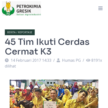
BERITA / REPORTASE
45 Tim Ikuti Cerdas
Cermat K3
14 Februari 2017 14:33
/
Humas PG
/
8191
x
dilihat