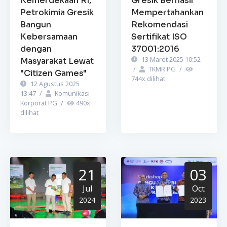
Kemerdekaan RI,
Gresik Berhasil
Petrokimia Gresik
Mempertahankan
Bangun
Rekomendasi
Kebersamaan
Sertifikat ISO
dengan
37001:2016
13 Maret 2025 10:52
Masyarakat Lewat
/
TKMR PG
/
"Citizen Games"
744
x dilihat
12 Agustus 2025
13:47
/
Komunikasi
Korporat PG
/
490
x
dilihat
21
03
Jul
Oct
2024
2023