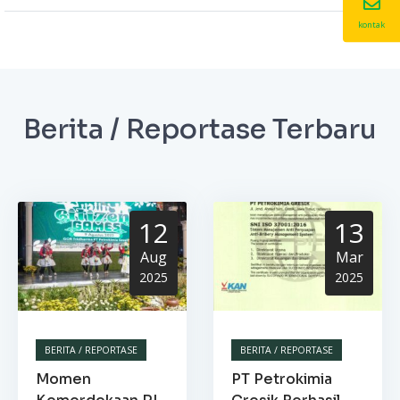
kontak
Berita / Reportase Terbaru
12
13
Aug
Mar
2025
2025
BERITA / REPORTASE
BERITA / REPORTASE
Momen
PT Petrokimia