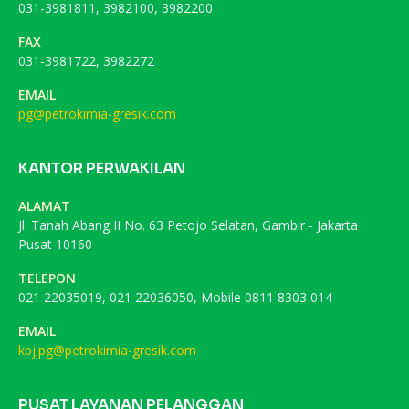
031-3981811, 3982100, 3982200
FAX
031-3981722, 3982272
EMAIL
pg@petrokimia-gresik.com
KANTOR PERWAKILAN
ALAMAT
Jl. Tanah Abang II No. 63 Petojo Selatan, Gambir - Jakarta
Pusat 10160
TELEPON
021 22035019, 021 22036050, Mobile 0811 8303 014
EMAIL
kpj.pg@petrokimia-gresik.com
PUSAT LAYANAN PELANGGAN