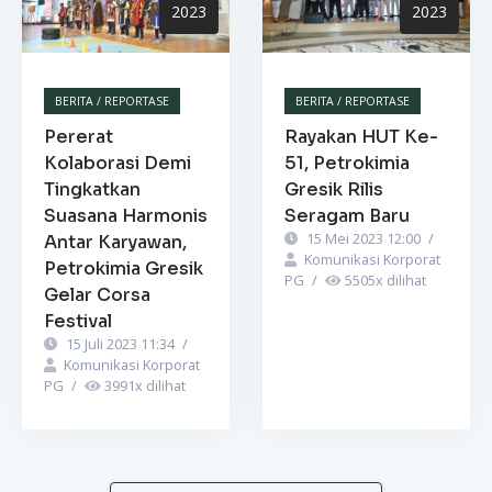
2023
2023
BERITA / REPORTASE
BERITA / REPORTASE
Pererat
Rayakan HUT Ke-
Kolaborasi Demi
51, Petrokimia
Tingkatkan
Gresik Rilis
Suasana Harmonis
Seragam Baru
15 Mei 2023 12:00
/
Antar Karyawan,
Komunikasi Korporat
Petrokimia Gresik
PG
/
5505
x dilihat
Gelar Corsa
Festival
15 Juli 2023 11:34
/
Komunikasi Korporat
PG
/
3991
x dilihat