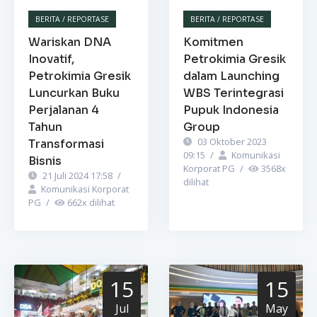
BERITA / REPORTASE
BERITA / REPORTASE
Wariskan DNA
Komitmen
Inovatif,
Petrokimia Gresik
Petrokimia Gresik
dalam Launching
Luncurkan Buku
WBS Terintegrasi
Perjalanan 4
Pupuk Indonesia
Tahun
Group
03 Oktober 2023
Transformasi
09:15
/
Komunikasi
Bisnis
Korporat PG
/
3568
x
21 Juli 2024 17:58
/
dilihat
Komunikasi Korporat
PG
/
662
x dilihat
15
15
Jul
May