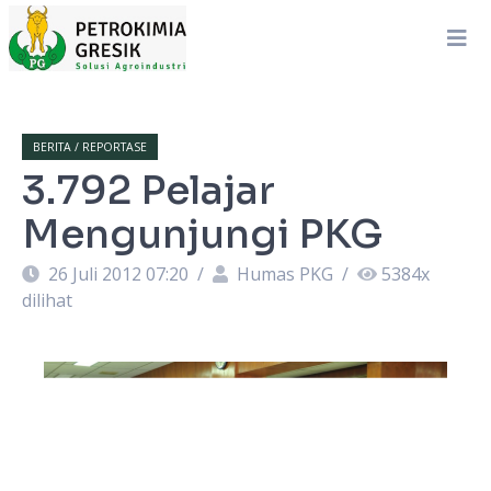
BERITA / REPORTASE
3.792 Pelajar
Mengunjungi PKG
26 Juli 2012 07:20
/
Humas PKG
/
5384
x
dilihat