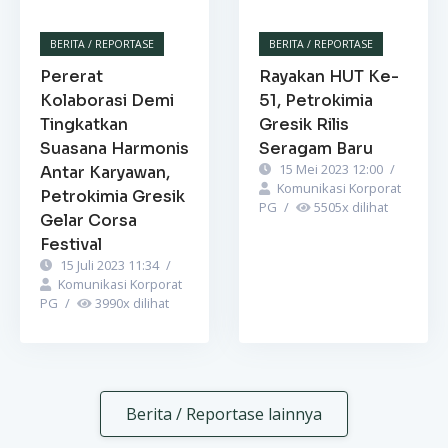
BERITA / REPORTASE
BERITA / REPORTASE
Pererat
Rayakan HUT Ke-
Kolaborasi Demi
51, Petrokimia
Tingkatkan
Gresik Rilis
Suasana Harmonis
Seragam Baru
15 Mei 2023 12:00
/
Antar Karyawan,
Komunikasi Korporat
Petrokimia Gresik
PG
/
5505
x dilihat
Gelar Corsa
Festival
15 Juli 2023 11:34
/
Komunikasi Korporat
PG
/
3990
x dilihat
Berita / Reportase lainnya