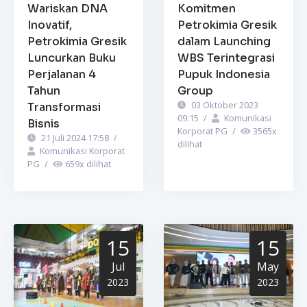
Wariskan DNA
Komitmen
Inovatif,
Petrokimia Gresik
Petrokimia Gresik
dalam Launching
Luncurkan Buku
WBS Terintegrasi
Perjalanan 4
Pupuk Indonesia
Tahun
Group
03 Oktober 2023
Transformasi
09:15
/
Komunikasi
Bisnis
Korporat PG
/
3565
x
21 Juli 2024 17:58
/
dilihat
Komunikasi Korporat
PG
/
659
x dilihat
15
15
Jul
May
2023
2023