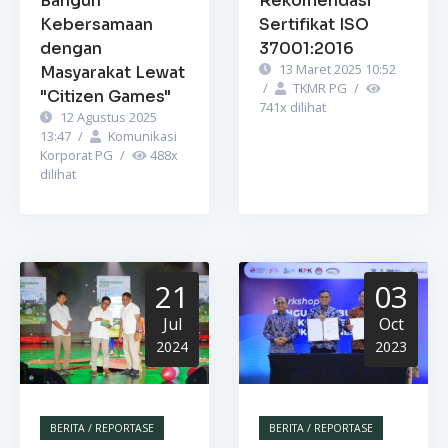
Bangun
Rekomendasi
Kebersamaan
Sertifikat ISO
dengan
37001:2016
13 Maret 2025 10:52
Masyarakat Lewat
/
TKMR PG
/
"Citizen Games"
741
x dilihat
12 Agustus 2025
13:47
/
Komunikasi
Korporat PG
/
488
x
dilihat
21
03
Jul
Oct
2024
2023
BERITA / REPORTASE
BERITA / REPORTASE