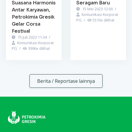
Suasana Harmonis
Seragam Baru
15 Mei 2023 12:00
/
Antar Karyawan,
Komunikasi Korporat
Petrokimia Gresik
PG
/
5510
x dilihat
Gelar Corsa
Festival
15 Juli 2023 11:34
/
Komunikasi Korporat
PG
/
3996
x dilihat
Berita / Reportase lainnya