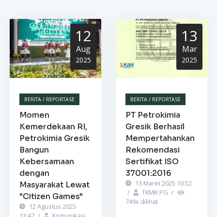
12
13
Aug
Mar
2025
2025
BERITA / REPORTASE
BERITA / REPORTASE
Momen
PT Petrokimia
Kemerdekaan RI,
Gresik Berhasil
Petrokimia Gresik
Mempertahankan
Bangun
Rekomendasi
Kebersamaan
Sertifikat ISO
dengan
37001:2016
13 Maret 2025 10:52
Masyarakat Lewat
/
TKMR PG
/
"Citizen Games"
749
x dilihat
12 Agustus 2025
13:47
/
Komunikasi