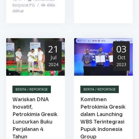
Korporat PG
/
496
x
dilihat
21
03
Jul
Oct
2024
2023
BERITA / REPORTASE
BERITA / REPORTASE
Wariskan DNA
Komitmen
Inovatif,
Petrokimia Gresik
Petrokimia Gresik
dalam Launching
Luncurkan Buku
WBS Terintegrasi
Perjalanan 4
Pupuk Indonesia
Tahun
Group