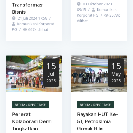
03 Oktober 2023
Transformasi
09:15
/
Komunikasi
Bisnis
Korporat PG
/
3573
x
21 Juli 2024 17:58
/
dilihat
Komunikasi Korporat
PG
/
667
x dilihat
15
15
Jul
May
2023
2023
BERITA / REPORTASE
BERITA / REPORTASE
Pererat
Rayakan HUT Ke-
Kolaborasi Demi
51, Petrokimia
Tingkatkan
Gresik Rilis