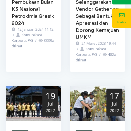
Pembukaan Bulan
Selenggarakan
K3 Nasional
Vendor Gathering
Petrokimia Gresik
Sebagai Bentuk
2024
Apresiasi dan
kontak
12 Januari 2024 11:12
Dorong Kemajuan
/
Komunikasi
UMKM
Korporat PG
/
3339
x
21 Maret 2023 19:44
dilihat
/
Komunikasi
Korporat PG
/
482
x
dilihat
19
17
Jul
Jul
2022
2022