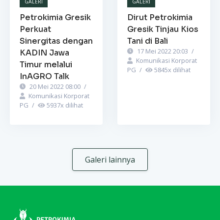
GALERI
GALERI
Petrokimia Gresik
Dirut Petrokimia
Perkuat
Gresik Tinjau Kios
Sinergitas dengan
Tani di Bali
17 Mei 2022 20:03
/
KADIN Jawa
Komunikasi Korporat
Timur melalui
PG
/
5845
x dilihat
InAGRO Talk
20 Mei 2022 08:00
/
Komunikasi Korporat
PG
/
5937
x dilihat
Galeri lainnya