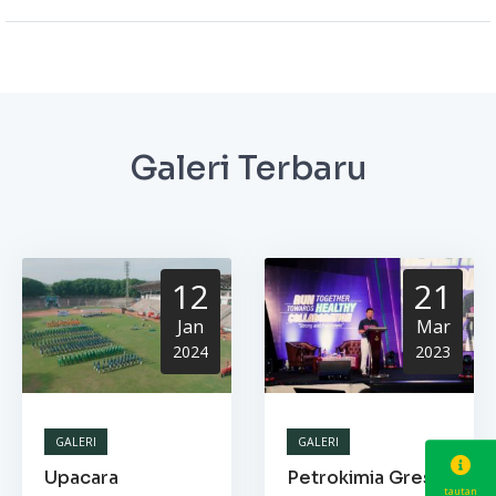
Galeri Terbaru
12
21
Jan
Mar
2024
2023
GALERI
GALERI
Upacara
Petrokimia Gresik
tautan