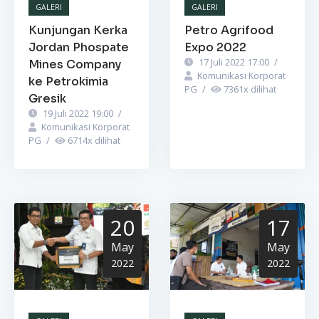
GALERI
GALERI
Kunjungan Kerka
Petro Agrifood
Jordan Phospate
Expo 2022
17 Juli 2022 17:00
/
Mines Company
Komunikasi Korporat
ke Petrokimia
PG
/
7361
x dilihat
Gresik
19 Juli 2022 19:00
/
Komunikasi Korporat
PG
/
6714
x dilihat
20
17
May
May
2022
2022