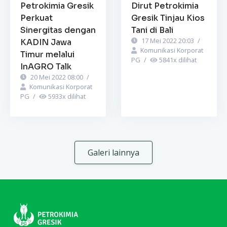
Petrokimia Gresik
Dirut Petrokimia
Perkuat
Gresik Tinjau Kios
Sinergitas dengan
Tani di Bali
17 Mei 2022 20:03
/
KADIN Jawa
Komunikasi Korporat
Timur melalui
PG
/
5841
x dilihat
InAGRO Talk
20 Mei 2022 08:00
/
Komunikasi Korporat
PG
/
5933
x dilihat
Galeri lainnya