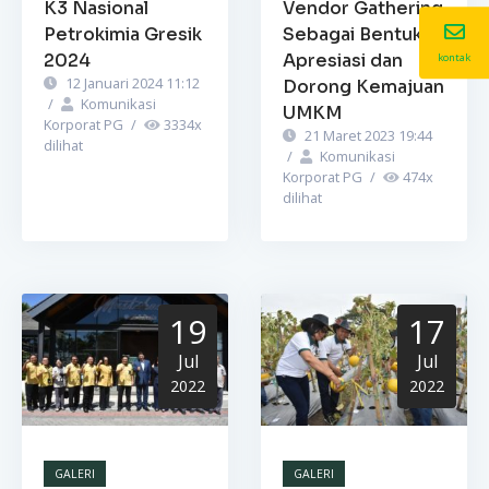
K3 Nasional
Vendor Gathering
Petrokimia Gresik
Sebagai Bentuk
2024
Apresiasi dan
kontak
12 Januari 2024 11:12
Dorong Kemajuan
/
Komunikasi
UMKM
Korporat PG
/
3334
x
21 Maret 2023 19:44
dilihat
/
Komunikasi
Korporat PG
/
474
x
dilihat
19
17
Jul
Jul
2022
2022
GALERI
GALERI