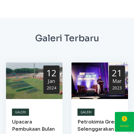
Galeri Terbaru
12
21
Jan
Mar
2024
2023
GALERI
GALERI
Upacara
Petrokimia Gresik
tautan
Pembukaan Bulan
Selenggarakan