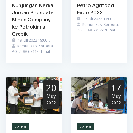
Kunjungan Kerka
Petro Agrifood
Jordan Phospate
Expo 2022
17 Juli 2022 17:00
/
Mines Company
Komunikasi Korporat
ke Petrokimia
PG
/
7357
x dilihat
Gresik
19 Juli 2022 19:00
/
Komunikasi Korporat
PG
/
6711
x dilihat
20
17
May
May
2022
2022
GALERI
GALERI