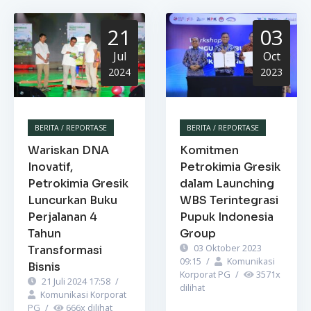
21
03
Jul
Oct
2024
2023
BERITA / REPORTASE
BERITA / REPORTASE
Wariskan DNA
Komitmen
Inovatif,
Petrokimia Gresik
Petrokimia Gresik
dalam Launching
Luncurkan Buku
WBS Terintegrasi
Perjalanan 4
Pupuk Indonesia
Tahun
Group
03 Oktober 2023
Transformasi
09:15
/
Komunikasi
Bisnis
Korporat PG
/
3571
x
21 Juli 2024 17:58
/
dilihat
Komunikasi Korporat
PG
/
666
x dilihat