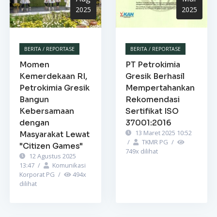
2025
2025
BERITA / REPORTASE
BERITA / REPORTASE
Momen
PT Petrokimia
Kemerdekaan RI,
Gresik Berhasil
Petrokimia Gresik
Mempertahankan
Bangun
Rekomendasi
Kebersamaan
Sertifikat ISO
dengan
37001:2016
13 Maret 2025 10:52
Masyarakat Lewat
/
TKMR PG
/
"Citizen Games"
749
x dilihat
12 Agustus 2025
13:47
/
Komunikasi
Korporat PG
/
494
x
dilihat