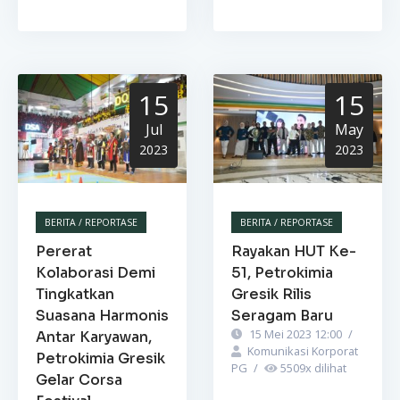
15
15
Jul
May
2023
2023
BERITA / REPORTASE
BERITA / REPORTASE
Pererat
Rayakan HUT Ke-
Kolaborasi Demi
51, Petrokimia
Tingkatkan
Gresik Rilis
Suasana Harmonis
Seragam Baru
15 Mei 2023 12:00
/
Antar Karyawan,
Komunikasi Korporat
Petrokimia Gresik
PG
/
5509
x dilihat
Gelar Corsa