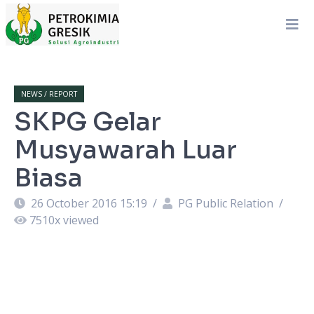
NEWS / REPORT
SKPG Gelar
Musyawarah Luar
Biasa
26 October 2016 15:19
/
PG Public Relation
/
7510
x viewed