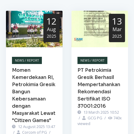
12
13
Aug
Mar
2025
2025
NEWS / REPORT
NEWS / REPORT
Momen
PT Petrokimia
Kemerdekaan RI,
Gresik Berhasil
Petrokimia Gresik
Mempertahankan
Bangun
Rekomendasi
Kebersamaan
Sertifikat ISO
dengan
37001:2016
13 March 2025 10:52
Masyarakat Lewat
/
GCG PG
/
740
x
"Citizen Games"
viewed
12 August 2025 13:47
/
Corcom of PG
/