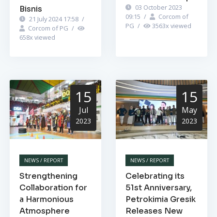
03 October 2023
Bisnis
09:15
/
Corcom of
21 July 2024 17:58
/
PG
/
3563
x viewed
Corcom of PG
/
658
x viewed
15
15
Jul
May
2023
2023
NEWS / REPORT
NEWS / REPORT
Strengthening
Celebrating its
Collaboration for
51st Anniversary,
a Harmonious
Petrokimia Gresik
Atmosphere
Releases New