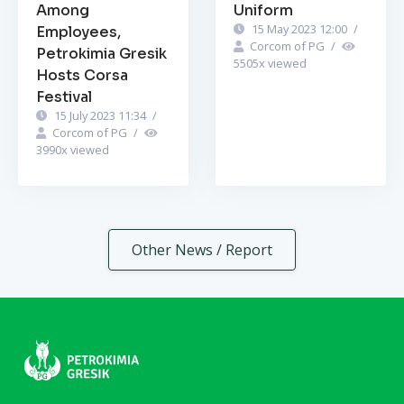
Among
Uniform
15 May 2023 12:00
/
Employees,
Corcom of PG
/
Petrokimia Gresik
5505
x viewed
Hosts Corsa
Festival
15 July 2023 11:34
/
Corcom of PG
/
3990
x viewed
Other News / Report