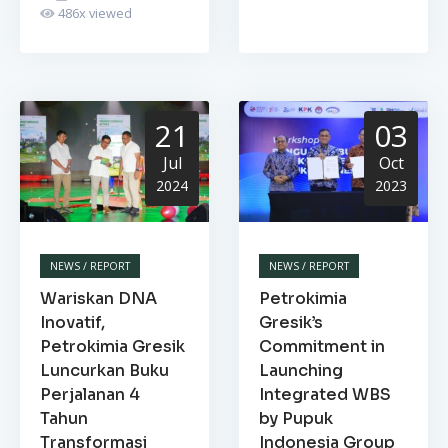
486
x viewed
21
03
Jul
Oct
2024
2023
NEWS / REPORT
NEWS / REPORT
Wariskan DNA
Petrokimia
Inovatif,
Gresik’s
Petrokimia Gresik
Commitment in
Luncurkan Buku
Launching
Perjalanan 4
Integrated WBS
Tahun
by Pupuk
Transformasi
Indonesia Group