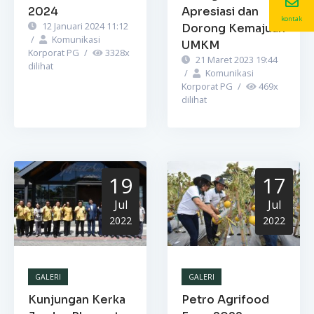
2024
Apresiasi dan
kontak
12 Januari 2024 11:12
Dorong Kemajuan
/
Komunikasi
UMKM
Korporat PG
/
3328
x
21 Maret 2023 19:44
dilihat
/
Komunikasi
Korporat PG
/
469
x
dilihat
19
17
Jul
Jul
2022
2022
GALERI
GALERI
Kunjungan Kerka
Petro Agrifood