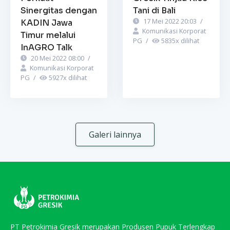
Sinergitas dengan
Tani di Bali
17 Mei 2022 20:03
/
KADIN Jawa
Komunikasi Korporat
Timur melalui
PG
/
5835
x dilihat
InAGRO Talk
20 Mei 2022 08:00
/
Komunikasi Korporat
PG
/
5927
x dilihat
Galeri lainnya
PT Petrokimia Gresik merupakan Produsen Pupuk Terlengkap