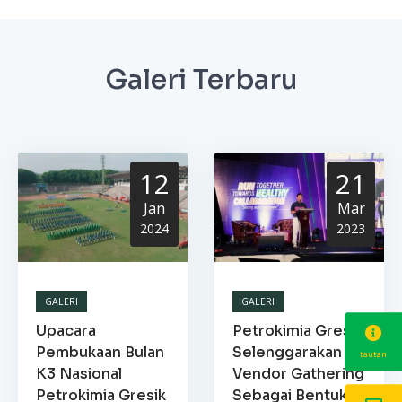
Galeri Terbaru
12
21
Jan
Mar
2024
2023
GALERI
GALERI
Upacara
Petrokimia Gresik
Pembukaan Bulan
Selenggarakan
tautan
K3 Nasional
Vendor Gathering
Petrokimia Gresik
Sebagai Bentuk