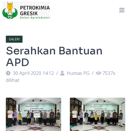
GALERI
Serahkan Bantuan
APD
30 April 2020 14:12
/
Humas PG
/
7537
x
dilihat