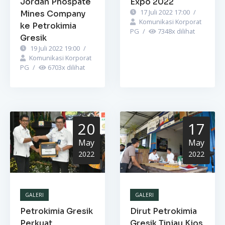
Jordan Phospate
Expo 2022
17 Juli 2022 17:00
/
Mines Company
Komunikasi Korporat
ke Petrokimia
PG
/
7348
x dilihat
Gresik
19 Juli 2022 19:00
/
Komunikasi Korporat
PG
/
6703
x dilihat
20
17
May
May
2022
2022
GALERI
GALERI
Petrokimia Gresik
Dirut Petrokimia
Perkuat
Gresik Tinjau Kios