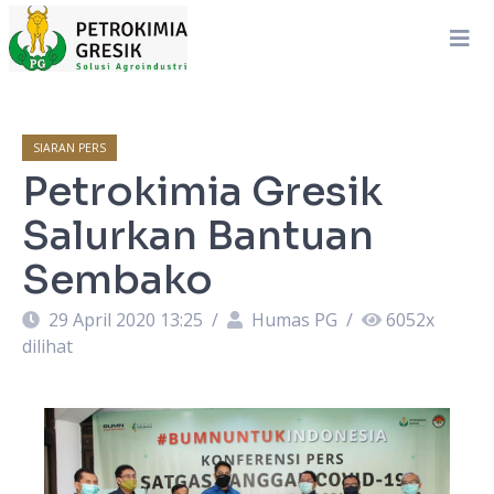
SIARAN PERS
Petrokimia Gresik
Salurkan Bantuan
Sembako
29 April 2020 13:25
/
Humas PG
/
6052
x
dilihat