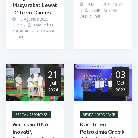
13 Maret 2025 10:52
Masyarakat Lewat
/
TKMR PG
/
"Citizen Games"
741
x dilihat
12 Agustus 2025
13:47
/
Komunikasi
Korporat PG
/
488
x
dilihat
21
03
Jul
Oct
2024
2023
BERITA / REPORTASE
BERITA / REPORTASE
Wariskan DNA
Komitmen
Inovatif,
Petrokimia Gresik