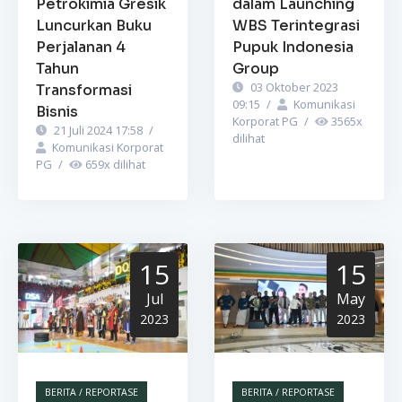
Petrokimia Gresik
dalam Launching
Luncurkan Buku
WBS Terintegrasi
Perjalanan 4
Pupuk Indonesia
Tahun
Group
03 Oktober 2023
Transformasi
09:15
/
Komunikasi
Bisnis
Korporat PG
/
3565
x
21 Juli 2024 17:58
/
dilihat
Komunikasi Korporat
PG
/
659
x dilihat
15
15
Jul
May
2023
2023
BERITA / REPORTASE
BERITA / REPORTASE