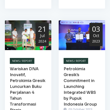
21
03
Jul
Oct
2024
2023
NEWS / REPORT
NEWS / REPORT
Wariskan DNA
Petrokimia
Inovatif,
Gresik’s
Petrokimia Gresik
Commitment in
Luncurkan Buku
Launching
Perjalanan 4
Integrated WBS
Tahun
by Pupuk
Transformasi
Indonesia Group
03 October 2023