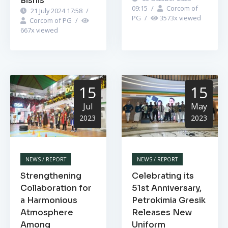
Bisnis
09:15
/
Corcom of
21 July 2024 17:58
/
PG
/
3573
x viewed
Corcom of PG
/
667
x viewed
15
15
Jul
May
2023
2023
NEWS / REPORT
NEWS / REPORT
Strengthening
Celebrating its
Collaboration for
51st Anniversary,
a Harmonious
Petrokimia Gresik
Atmosphere
Releases New
Among
Uniform