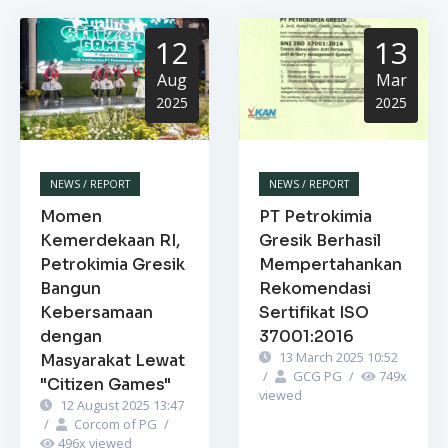
12
13
Aug
Mar
2025
2025
NEWS / REPORT
NEWS / REPORT
Momen
PT Petrokimia
Kemerdekaan RI,
Gresik Berhasil
Petrokimia Gresik
Mempertahankan
Bangun
Rekomendasi
Kebersamaan
Sertifikat ISO
dengan
37001:2016
13 March 2025 10:52
Masyarakat Lewat
/
GCG PG
/
749
x
"Citizen Games"
viewed
12 August 2025 13:47
/
Corcom of PG
/
496
x viewed