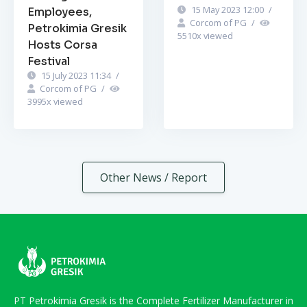
15 May 2023 12:00
/
Employees,
Corcom of PG
/
Petrokimia Gresik
5510
x viewed
Hosts Corsa
Festival
15 July 2023 11:34
/
Corcom of PG
/
3995
x viewed
Other News / Report
PT Petrokimia Gresik is the Complete Fertilizer Manufacturer in