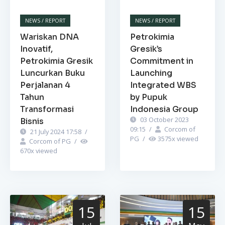
NEWS / REPORT
NEWS / REPORT
Wariskan DNA
Petrokimia
Inovatif,
Gresik’s
Petrokimia Gresik
Commitment in
Luncurkan Buku
Launching
Perjalanan 4
Integrated WBS
Tahun
by Pupuk
Transformasi
Indonesia Group
03 October 2023
Bisnis
09:15
/
Corcom of
21 July 2024 17:58
/
PG
/
3575
x viewed
Corcom of PG
/
670
x viewed
15
15