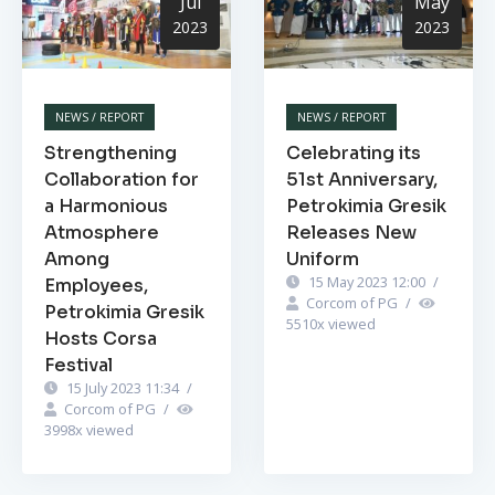
Jul
May
2023
2023
NEWS / REPORT
NEWS / REPORT
Strengthening
Celebrating its
Collaboration for
51st Anniversary,
a Harmonious
Petrokimia Gresik
Atmosphere
Releases New
Among
Uniform
15 May 2023 12:00
/
Employees,
Corcom of PG
/
Petrokimia Gresik
5510
x viewed
Hosts Corsa
Festival
15 July 2023 11:34
/
Corcom of PG
/
3998
x viewed