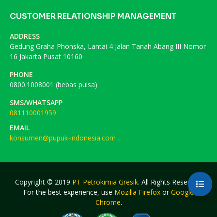
CUSTOMER RELATIONSHIP MANAGEMENT
ADDRESS
Gedung Graha Phonska, Lantai 4 Jalan Tanah Abang III Nomor
16 Jakarta Pusat 10160
PHONE
0800.1008001 (bebas pulsa)
SMS/WHATSAPP
081110001959
EMAIL
konsumen@pupuk-indonesia.com
Copyright © 2019
PT Petrokimia Gresik
. All Rights Reserved.
For the best experience, use
Mozilla Firefox
or
Google
Chrome
.