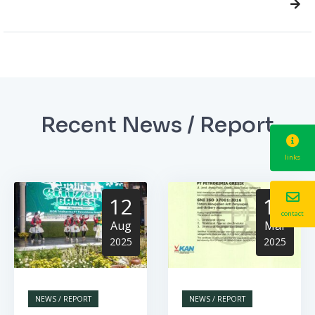
Recent News / Report
links
12
13
contact
Aug
Mar
2025
2025
NEWS / REPORT
NEWS / REPORT