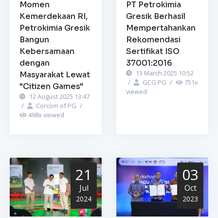
Momen
PT Petrokimia
Kemerdekaan RI,
Gresik Berhasil
Petrokimia Gresik
Mempertahankan
Bangun
Rekomendasi
Kebersamaan
Sertifikat ISO
dengan
37001:2016
13 March 2025 10:52
Masyarakat Lewat
/
GCG PG
/
751
x
"Citizen Games"
viewed
12 August 2025 13:47
/
Corcom of PG
/
498
x viewed
21
03
Jul
Oct
2024
2023