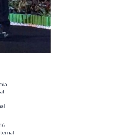
mia
al
al
016
ternal