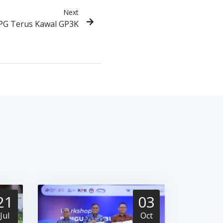
Next
 PG Terus Kawal GP3K
21
03
Jul
Oct