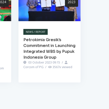
2024
2023
NEWS / REPORT
Petrokimia Gresik’s
Commitment in Launching
Integrated WBS by Pupuk
Indonesia Group
03 October 2023 09:15
/
Corcom of PG
/
3567
x viewed
om