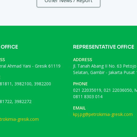
Other News / Report
 OFFICE
REPRESENTATIVE OFFICE
SS
ADDRESS
deral Ahmad Yani - Gresik 61119
Jl. Tanah Abang II No. 63 Petojo
Selatan, Gambir - Jakarta Pusat
E
81811, 3982100, 3982200
PHONE
021 22035019, 021 22036050, M
0811 8303 014
81722, 3982272
EMAIL
kpj.pg@petrokimia-gresik.com
rokimia-gresik.com