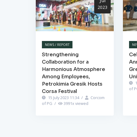
Jul
2023
NEWS / REPORT
NE
Strengthening
Cel
Collaboration for a
Ann
Harmonious Atmosphere
Gr
Among Employees,
Un
1
Petrokimia Gresik Hosts
of 
Corsa Festival
15 July 2023 11:34
/
Corcom
of PG
/
3991
x viewed