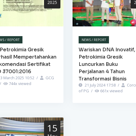
2025
WS / REPORT
NEWS / REPORT
Petrokimia Gresik
Wariskan DNA Inovatif,
rhasil Mempertahankan
Petrokimia Gresik
komendasi Sertifikat
Luncurkan Buku
O 37001:2016
Perjalanan 4 Tahun
3 March 2025 10:52
/
GCG
Transformasi Bisnis
/
744
x viewed
21 July 2024 17:58
/
Corc
of PG
/
661
x viewed
15