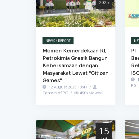
2025
NEWS / REPORT
NE
Momen Kemerdekaan RI,
PT 
Petrokimia Gresik Bangun
Be
Kebersamaan dengan
Re
Masyarakat Lewat "Citizen
IS
1
Games"
PG
12 August 2025 13:47
/
Corcom of PG
/
490
x viewed
15