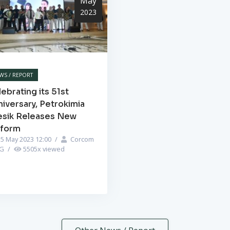
May
2023
WS / REPORT
ebrating its 51st
iversary, Petrokimia
esik Releases New
iform
5 May 2023 12:00
/
Corcom
PG
/
5505
x viewed