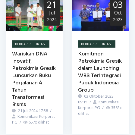
21
03
Jul
Oct
2024
2023
BERITA / REPORTASE
BERITA / REPORTASE
Wariskan DNA
Komitmen
Inovatif,
Petrokimia Gresik
Petrokimia Gresik
dalam Launching
Luncurkan Buku
WBS Terintegrasi
Perjalanan 4
Pupuk Indonesia
Tahun
Group
03 Oktober 2023
Transformasi
09:15
/
Komunikasi
Bisnis
Korporat PG
/
3563
x
21 Juli 2024 17:58
/
dilihat
Komunikasi Korporat
PG
/
657
x dilihat