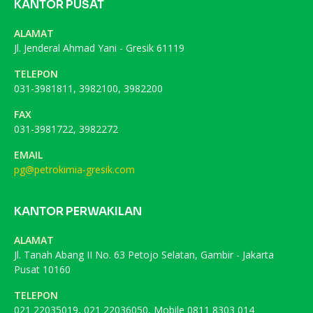
KANTOR PUSAT
ALAMAT
Jl. Jenderal Ahmad Yani - Gresik 61119
TELEPON
031-3981811, 3982100, 3982200
FAX
031-3981722, 3982272
EMAIL
pg@petrokimia-gresik.com
KANTOR PERWAKILAN
ALAMAT
Jl. Tanah Abang II No. 63 Petojo Selatan, Gambir - Jakarta
Pusat 10160
TELEPON
021 22035019, 021 22036050, Mobile 0811 8303 014