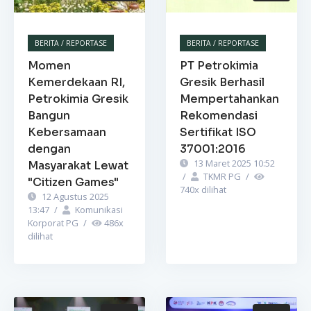
BERITA / REPORTASE
BERITA / REPORTASE
Momen
PT Petrokimia
Kemerdekaan RI,
Gresik Berhasil
Petrokimia Gresik
Mempertahankan
Bangun
Rekomendasi
Kebersamaan
Sertifikat ISO
dengan
37001:2016
13 Maret 2025 10:52
Masyarakat Lewat
/
TKMR PG
/
"Citizen Games"
740
x dilihat
12 Agustus 2025
13:47
/
Komunikasi
Korporat PG
/
486
x
dilihat