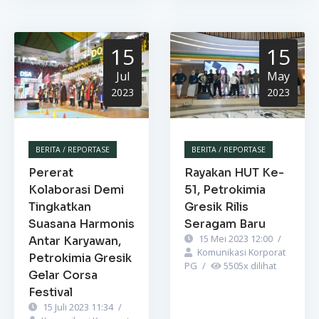
15
15
Jul
May
2023
2023
BERITA / REPORTASE
BERITA / REPORTASE
Pererat
Rayakan HUT Ke-
Kolaborasi Demi
51, Petrokimia
Tingkatkan
Gresik Rilis
Suasana Harmonis
Seragam Baru
15 Mei 2023 12:00
/
Antar Karyawan,
Komunikasi Korporat
Petrokimia Gresik
PG
/
5505
x dilihat
Gelar Corsa
Festival
15 Juli 2023 11:34
/