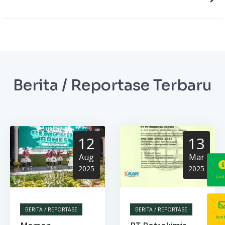
Berita / Reportase Terbaru
12
13
Aug
Mar
2025
2025
tau
BERITA / REPORTASE
BERITA / REPORTASE
kon