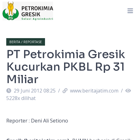
BERITA / REPORTASE
PT Petrokimia Gresik
Kucurkan PKBL Rp 31
Miliar
29 Juni 2012 08:25
/
www.beritajatim.com
/
5228
x dilihat
Reporter : Deni Ali Setiono