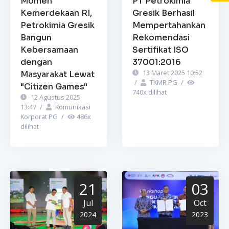
Momen
PT Petrokimia
Kemerdekaan RI,
Gresik Berhasil
Petrokimia Gresik
Mempertahankan
Bangun
Rekomendasi
Kebersamaan
Sertifikat ISO
dengan
37001:2016
13 Maret 2025 10:52
Masyarakat Lewat
/
TKMR PG
/
"Citizen Games"
740
x dilihat
12 Agustus 2025
13:47
/
Komunikasi
Korporat PG
/
486
x
dilihat
21
03
Jul
Oct
2024
2023