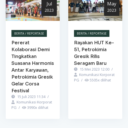
Jul
May
2023
2023
BERITA / REPORTASE
BERITA / REPORTASE
Pererat
Rayakan HUT Ke-
Kolaborasi Demi
51, Petrokimia
Tingkatkan
Gresik Rilis
Suasana Harmonis
Seragam Baru
15 Mei 2023 12:00
/
Antar Karyawan,
Komunikasi Korporat
Petrokimia Gresik
PG
/
5505
x dilihat
Gelar Corsa
Festival
15 Juli 2023 11:34
/
Komunikasi Korporat
PG
/
3990
x dilihat