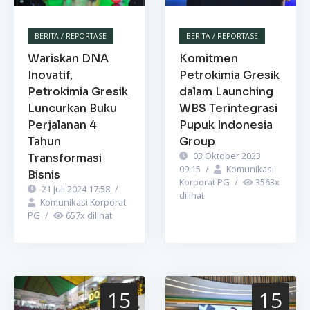
BERITA / REPORTASE
BERITA / REPORTASE
Wariskan DNA
Komitmen
Inovatif,
Petrokimia Gresik
Petrokimia Gresik
dalam Launching
Luncurkan Buku
WBS Terintegrasi
Perjalanan 4
Pupuk Indonesia
Tahun
Group
03 Oktober 2023
Transformasi
09:15
/
Komunikasi
Bisnis
Korporat PG
/
3563
x
21 Juli 2024 17:58
/
dilihat
Komunikasi Korporat
PG
/
657
x dilihat
15
15