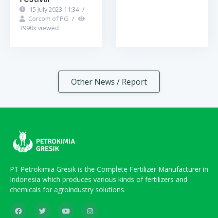
15 July 2023 11:34
/
Corcom of PG
/
3990
x viewed
Other News / Report
PT Petrokimia Gresik is the Complete Fertilizer Manufacturer in
Indonesia which produces various kinds of fertilizers and
chemicals for agroindustry solutions.