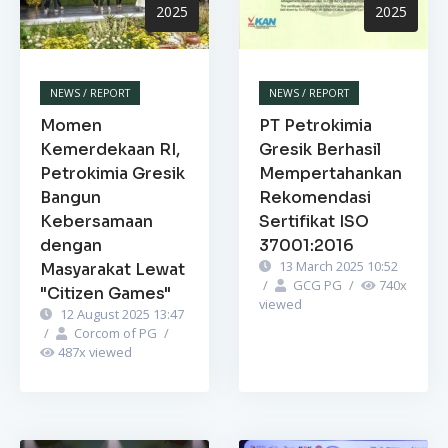
2025
2025
NEWS / REPORT
NEWS / REPORT
Momen
PT Petrokimia
Kemerdekaan RI,
Gresik Berhasil
Petrokimia Gresik
Mempertahankan
Bangun
Rekomendasi
Kebersamaan
Sertifikat ISO
dengan
37001:2016
13 March 2025 10:52
Masyarakat Lewat
/
GCG PG
/
740
x
"Citizen Games"
viewed
12 August 2025 13:47
/
Corcom of PG
/
487
x viewed