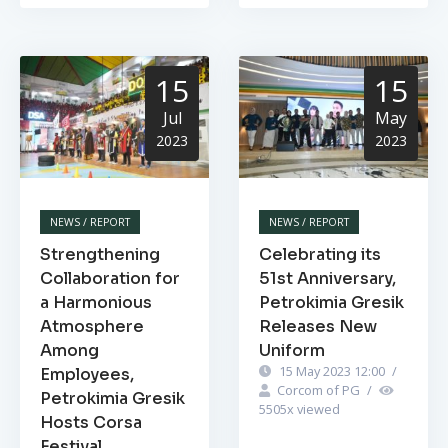
15
15
Jul
May
2023
2023
NEWS / REPORT
NEWS / REPORT
Strengthening
Celebrating its
Collaboration for
51st Anniversary,
a Harmonious
Petrokimia Gresik
Atmosphere
Releases New
Among
Uniform
15 May 2023 12:00
/
Employees,
Corcom of PG
/
Petrokimia Gresik
5505
x viewed
Hosts Corsa
Festival