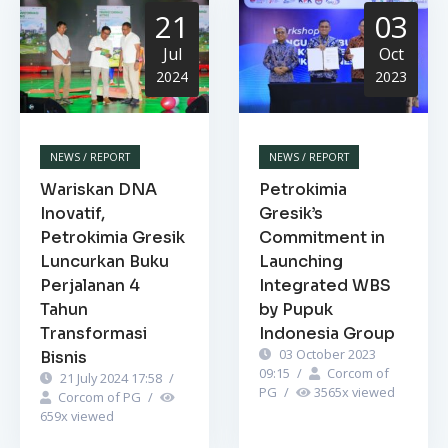
21
03
Jul
Oct
2024
2023
NEWS / REPORT
NEWS / REPORT
Wariskan DNA
Petrokimia
Inovatif,
Gresik’s
Petrokimia Gresik
Commitment in
Luncurkan Buku
Launching
Perjalanan 4
Integrated WBS
Tahun
by Pupuk
Transformasi
Indonesia Group
03 October 2023
Bisnis
09:15
/
Corcom of
21 July 2024 17:58
/
PG
/
3565
x viewed
Corcom of PG
/
659
x viewed