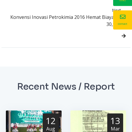
links
Next
Konvensi Inovasi Petrokimia 2016 Hemat Biaya Rp
30,9 M
contact
Recent News / Report
12
13
Aug
Mar