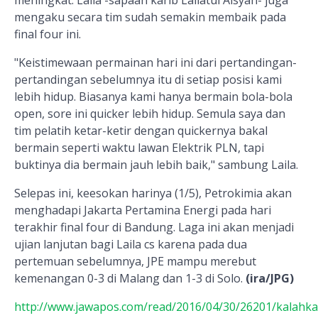
meningkat. Laila -sapaan karib Lailatul Aisyah- juga
mengaku secara tim sudah semakin membaik pada
final four ini.
"Keistimewaan permainan hari ini dari pertandingan-
pertandingan sebelumnya itu di setiap posisi kami
lebih hidup. Biasanya kami hanya bermain bola-bola
open, sore ini quicker lebih hidup. Semula saya dan
tim pelatih ketar-ketir dengan quickernya bakal
bermain seperti waktu lawan Elektrik PLN, tapi
buktinya dia bermain jauh lebih baik," sambung Laila.
Selepas ini, keesokan harinya (1/5), Petrokimia akan
menghadapi Jakarta Pertamina Energi pada hari
terakhir final four di Bandung. Laga ini akan menjadi
ujian lanjutan bagi Laila cs karena pada dua
pertemuan sebelumnya, JPE mampu merebut
kemenangan 0-3 di Malang dan 1-3 di Solo.
(ira/JPG)
http://www.jawapos.com/read/2016/04/30/26201/kalahka