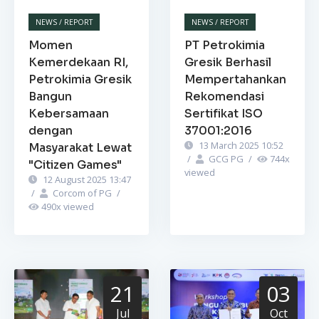
NEWS / REPORT
NEWS / REPORT
Momen
PT Petrokimia
Kemerdekaan RI,
Gresik Berhasil
Petrokimia Gresik
Mempertahankan
Bangun
Rekomendasi
Kebersamaan
Sertifikat ISO
dengan
37001:2016
13 March 2025 10:52
Masyarakat Lewat
/
GCG PG
/
744
x
"Citizen Games"
viewed
12 August 2025 13:47
/
Corcom of PG
/
490
x viewed
21
03
Jul
Oct