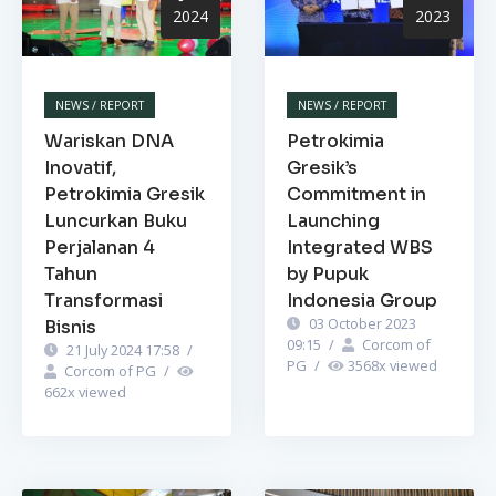
2024
2023
NEWS / REPORT
NEWS / REPORT
Wariskan DNA
Petrokimia
Inovatif,
Gresik’s
Petrokimia Gresik
Commitment in
Luncurkan Buku
Launching
Perjalanan 4
Integrated WBS
Tahun
by Pupuk
Transformasi
Indonesia Group
03 October 2023
Bisnis
09:15
/
Corcom of
21 July 2024 17:58
/
PG
/
3568
x viewed
Corcom of PG
/
662
x viewed