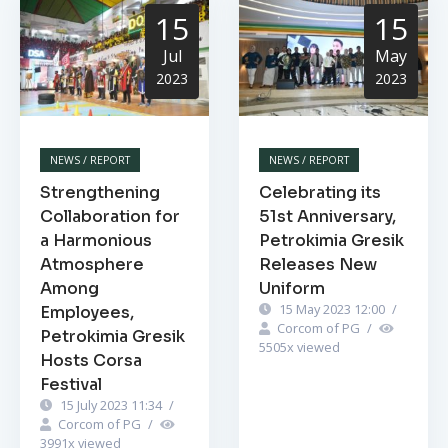
15
15
Jul
May
2023
2023
NEWS / REPORT
NEWS / REPORT
Strengthening
Celebrating its
Collaboration for
51st Anniversary,
a Harmonious
Petrokimia Gresik
Atmosphere
Releases New
Among
Uniform
15 May 2023 12:00
/
Employees,
Corcom of PG
/
Petrokimia Gresik
5505
x viewed
Hosts Corsa
Festival
15 July 2023 11:34
/
Corcom of PG
/
3991
x viewed