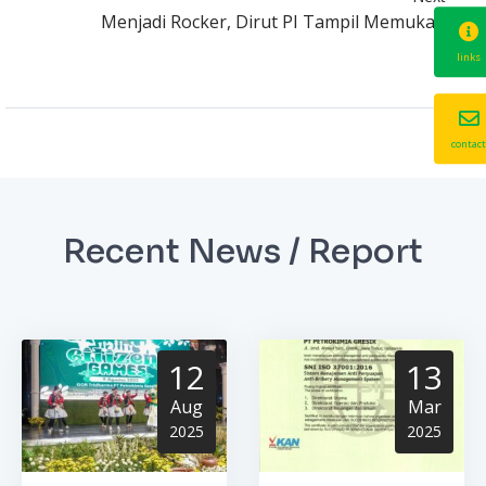
Menjadi Rocker, Dirut PI Tampil Memukau
links
contact
Recent News / Report
12
13
Aug
Mar
2025
2025