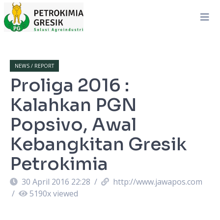
NEWS / REPORT
Proliga 2016 :
Kalahkan PGN
Popsivo, Awal
Kebangkitan Gresik
Petrokimia
30 April 2016 22:28
/
http://www.jawapos.com
/
5190
x viewed