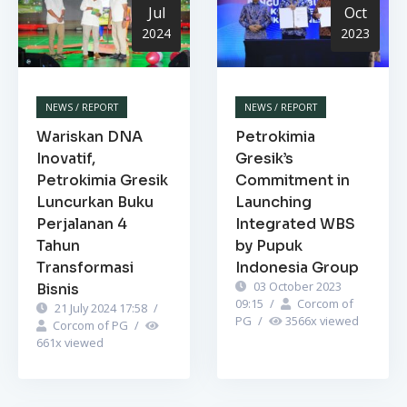
Jul
Oct
2024
2023
NEWS / REPORT
NEWS / REPORT
Wariskan DNA
Petrokimia
Inovatif,
Gresik’s
Petrokimia Gresik
Commitment in
Luncurkan Buku
Launching
Perjalanan 4
Integrated WBS
Tahun
by Pupuk
Transformasi
Indonesia Group
03 October 2023
Bisnis
09:15
/
Corcom of
21 July 2024 17:58
/
PG
/
3566
x viewed
Corcom of PG
/
661
x viewed