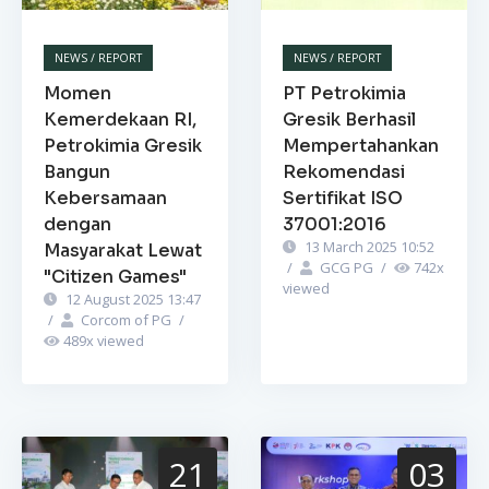
NEWS / REPORT
NEWS / REPORT
Momen
PT Petrokimia
Kemerdekaan RI,
Gresik Berhasil
Petrokimia Gresik
Mempertahankan
Bangun
Rekomendasi
Kebersamaan
Sertifikat ISO
dengan
37001:2016
13 March 2025 10:52
Masyarakat Lewat
/
GCG PG
/
742
x
"Citizen Games"
viewed
12 August 2025 13:47
/
Corcom of PG
/
489
x viewed
21
03