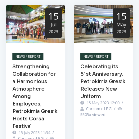
15
15
Jul
May
2023
2023
NEWS / REPORT
NEWS / REPORT
Strengthening
Celebrating its
Collaboration for
51st Anniversary,
a Harmonious
Petrokimia Gresik
Atmosphere
Releases New
Among
Uniform
15 May 2023 12:00
/
Employees,
Corcom of PG
/
Petrokimia Gresik
5505
x viewed
Hosts Corsa
Festival
15 July 2023 11:34
/
Corcom of PG
/