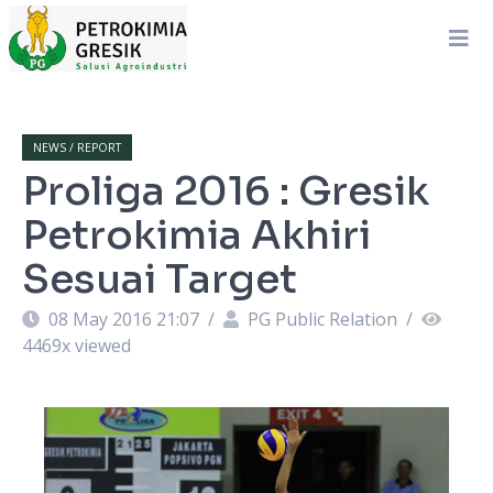
NEWS / REPORT
Proliga 2016 : Gresik
Petrokimia Akhiri
Sesuai Target
08 May 2016 21:07
/
PG Public Relation
/
4469
x viewed