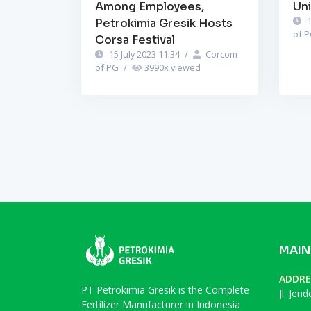
Among Employees,
Un
1
Petrokimia Gresik Hosts
of 
Corsa Festival
15 July 2023 11:34
/
Corcom
of PG
/
3990
x viewed
MAIN
ADDRE
PT Petrokimia Gresik is the Complete
Jl. Jen
Fertilizer Manufacturer in Indonesia