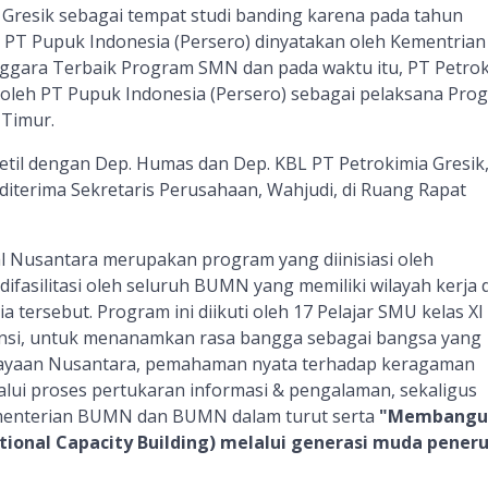
a Gresik sebagai tempat studi banding karena pada tahun
 PT Pupuk Indonesia (Persero) dinyatakan oleh Kementrian
gara Terbaik Program SMN dan pada waktu itu, PT Petrok
k oleh PT Pupuk Indonesia (Persero) sebagai pelaksana Pro
 Timur.
detil dengan Dep. Humas dan Dep. KBL
PT Petrokimia Gresik
diterima Sekretaris Perusahaan, Wahjudi, di Ruang Rapat
 Nusantara merupakan program yang diinisiasi oleh
asilitasi oleh seluruh BUMN yang memiliki wilayah kerja d
a tersebut. Program ini diikuti oleh 17 Pelajar SMU kelas XI
ovinsi, untuk menanamkan rasa bangga sebagai bangsa yang
ayaan Nusantara, pemahaman nyata terhadap keragaman
lui proses pertukaran informasi & pengalaman, sekaligus
menterian BUMN dan BUMN dalam turut serta
"Membangu
tional Capacity Building) melalui generasi muda pener