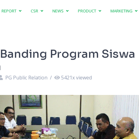
REPORT
CSR
NEWS
PRODUCT
MARKETING
 Banding Program Siswa
a
PG Public Relation
/
5421
x viewed