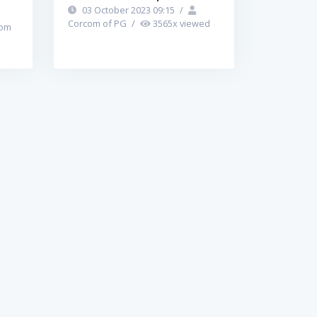
03 October 2023 09:15
/
Corcom of PG
/
3565
x viewed
om