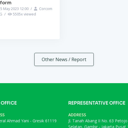
iform
5 May 2023 12:00
/
Corcom
PG
/
5505
x viewed
Other News / Report
 OFFICE
REPRESENTATIVE OFFICE
SS
ADDRESS
deral Ahmad Yani - Gresik 61119
Jl. Tanah Abang II No. 63 Petojo
Selatan, Gambir - Jakarta Pusat