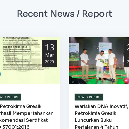
Recent News / Report
13
Mar
2025
WS / REPORT
NEWS / REPORT
Petrokimia Gresik
Wariskan DNA Inovatif,
rhasil Mempertahankan
Petrokimia Gresik
komendasi Sertifikat
Luncurkan Buku
O 37001:2016
Perjalanan 4 Tahun