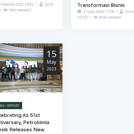
3 March 2025 10:52
/
GCG
Transformasi Bisnis
/
741
x viewed
21 July 2024 17:58
/
Corc
of PG
/
659
x viewed
15
May
2023
WS / REPORT
ebrating its 51st
iversary, Petrokimia
esik Releases New