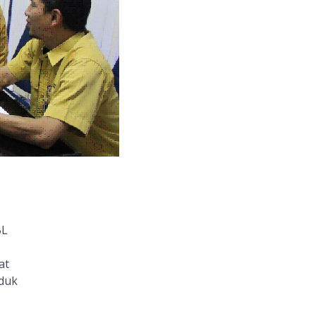
BL
at
nduk