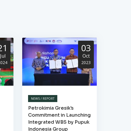
21
03
Jul
Oct
2024
2023
NEWS / REPORT
Petrokimia Gresik’s
Commitment in Launching
Integrated WBS by Pupuk
Indonesia Group