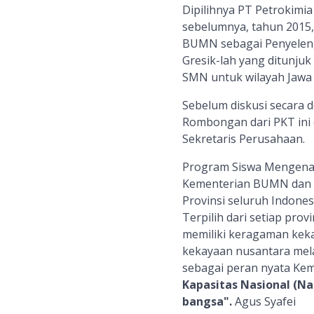
Dipilihnya PT Petrokimi
sebelumnya, tahun 2015,
BUMN sebagai Penyeleng
Gresik-lah yang ditunju
SMN untuk wilayah Jawa
Sebelum diskusi secara 
Rombongan dari PKT ini 
Sekretaris Perusahaan.
Program Siswa Mengenal
Kementerian BUMN dan dif
Provinsi seluruh Indonesi
Terpilih dari setiap pr
memiliki keragaman kek
kekayaan nusantara mela
sebagai peran nyata Ke
Kapasitas Nasional (Na
bangsa".
Agus Syafei