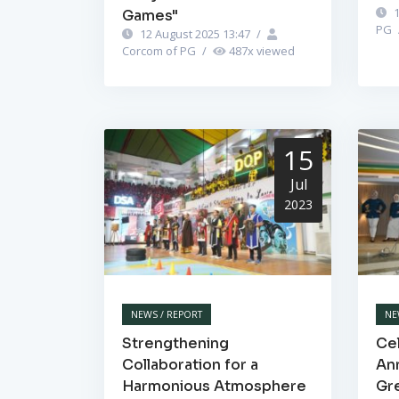
1
Games"
PG
12 August 2025 13:47
/
Corcom of PG
/
487
x viewed
15
Jul
2023
NEWS / REPORT
NE
Strengthening
Cel
Collaboration for a
Ann
Harmonious Atmosphere
Gr