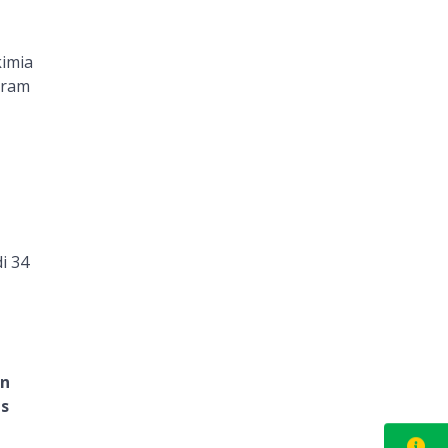
imia
gram
,
i 34
n
us