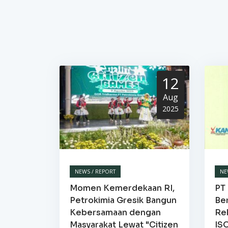
12
Aug
2025
NEWS / REPORT
NE
Momen Kemerdekaan RI,
PT 
Petrokimia Gresik Bangun
Be
Kebersamaan dengan
Re
Masyarakat Lewat "Citizen
IS