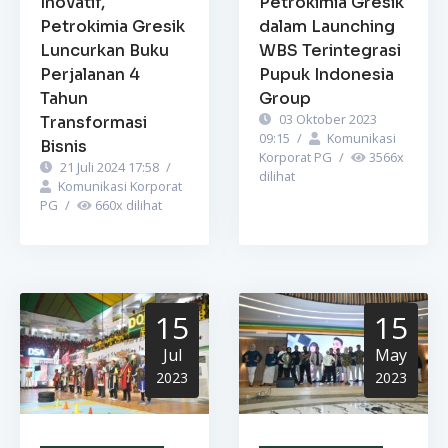
Inovatif,
Petrokimia Gresik
Petrokimia Gresik
dalam Launching
Luncurkan Buku
WBS Terintegrasi
Perjalanan 4
Pupuk Indonesia
Tahun
Group
03 Oktober 2023
Transformasi
09:15
/
Komunikasi
Bisnis
Korporat PG
/
3566
x
21 Juli 2024 17:58
/
dilihat
Komunikasi Korporat
PG
/
660
x dilihat
15
15
Jul
May
2023
2023