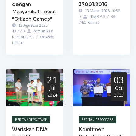
dengan
37001:2016
13 Maret 2025 10:52
Masyarakat Lewat
/
TKMR PG
/
"Citizen Games"
742
x dilihat
12 Agustus 2025
13:47
/
Komunikasi
Korporat PG
/
488
x
dilihat
21
03
Jul
Oct
2024
2023
BERITA / REPORTASE
BERITA / REPORTASE
Wariskan DNA
Komitmen