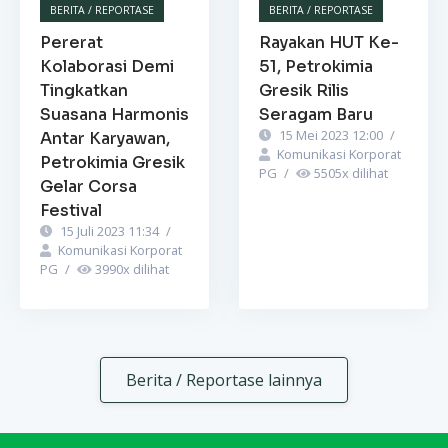
BERITA / REPORTASE
BERITA / REPORTASE
Pererat
Rayakan HUT Ke-
Kolaborasi Demi
51, Petrokimia
Tingkatkan
Gresik Rilis
Suasana Harmonis
Seragam Baru
15 Mei 2023 12:00
/
Antar Karyawan,
Komunikasi Korporat
Petrokimia Gresik
PG
/
5505
x dilihat
Gelar Corsa
Festival
15 Juli 2023 11:34
/
Komunikasi Korporat
PG
/
3990
x dilihat
Berita / Reportase lainnya