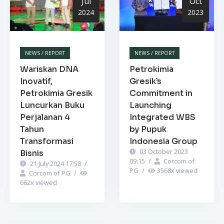
Jul
Oct
2024
2023
NEWS / REPORT
NEWS / REPORT
Wariskan DNA
Petrokimia
Inovatif,
Gresik’s
Petrokimia Gresik
Commitment in
Luncurkan Buku
Launching
Perjalanan 4
Integrated WBS
Tahun
by Pupuk
Transformasi
Indonesia Group
03 October 2023
Bisnis
09:15
/
Corcom of
21 July 2024 17:58
/
PG
/
3568
x viewed
Corcom of PG
/
662
x viewed