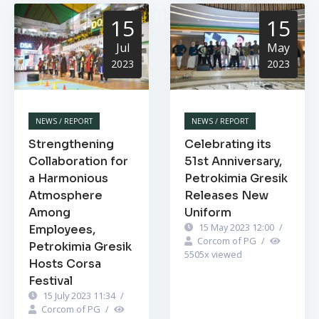
15
15
Jul
May
2023
2023
NEWS / REPORT
NEWS / REPORT
Strengthening
Celebrating its
Collaboration for
51st Anniversary,
a Harmonious
Petrokimia Gresik
Atmosphere
Releases New
Among
Uniform
15 May 2023 12:00
/
Employees,
Corcom of PG
/
Petrokimia Gresik
5505
x viewed
Hosts Corsa
Festival
15 July 2023 11:34
/
Corcom of PG
/