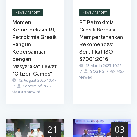
NEWS / REPORT
NEWS / REPORT
Momen
PT Petrokimia
Kemerdekaan RI,
Gresik Berhasil
Petrokimia Gresik
Mempertahankan
Bangun
Rekomendasi
Kebersamaan
Sertifikat ISO
dengan
37001:2016
13 March 2025 10:52
Masyarakat Lewat
/
GCG PG
/
745
x
"Citizen Games"
viewed
12 August 2025 13:47
/
Corcom of PG
/
490
x viewed
21
03