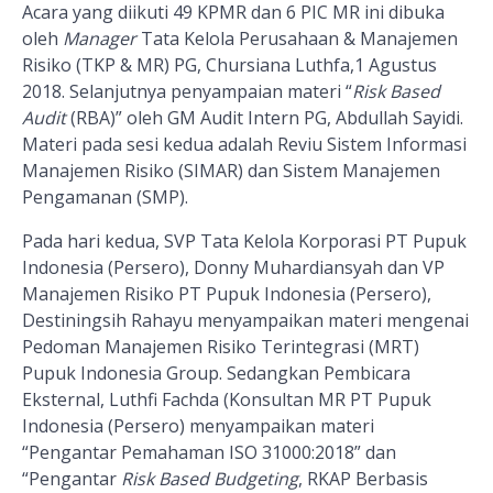
Acara yang diikuti 49 KPMR dan 6 PIC MR ini dibuka
oleh
Manager
Tata Kelola Perusahaan & Manajemen
Risiko (TKP & MR) PG, Chursiana Luthfa,1 Agustus
2018. Selanjutnya penyampaian materi “
Risk Based
Audit
(RBA)” oleh GM Audit Intern PG, Abdullah Say
i
di.
Materi pada sesi kedua adalah Reviu Sistem Informasi
Manajemen Risiko (SIMAR) dan Sistem Manajemen
Pengamanan (SMP).
Pada hari kedua, SVP Tata Kelola Korporasi PT Pupuk
Indonesia (Persero), Donny Muhardiansyah dan VP
Manajemen Risiko PT Pupuk Indonesia (Persero),
Destiningsih Rahayu menyampaikan materi mengenai
Pedoman Manajemen Risiko Terintegrasi (MRT)
Pupuk Indonesia Group. Sedangkan Pembicara
Eksternal, Luthfi Fachda (Konsultan MR PT Pupuk
Indonesia (Persero) menyampaikan materi
“Pengantar Pemahaman ISO 31000:2018” dan
“Pengantar
Risk Based Budgeting
, RKAP Berbasis