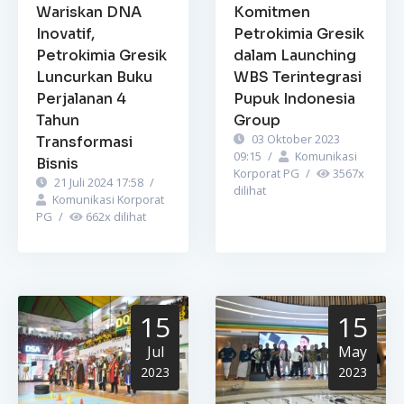
Wariskan DNA
Komitmen
Inovatif,
Petrokimia Gresik
Petrokimia Gresik
dalam Launching
Luncurkan Buku
WBS Terintegrasi
Perjalanan 4
Pupuk Indonesia
Tahun
Group
03 Oktober 2023
Transformasi
09:15
/
Komunikasi
Bisnis
Korporat PG
/
3567
x
21 Juli 2024 17:58
/
dilihat
Komunikasi Korporat
PG
/
662
x dilihat
15
15
Jul
May
2023
2023