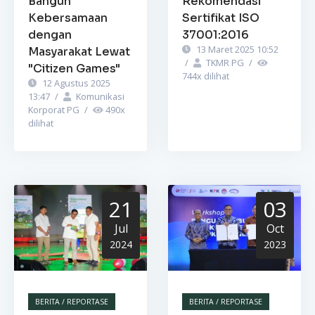
Bangun
Rekomendasi
Kebersamaan
Sertifikat ISO
dengan
37001:2016
13 Maret 2025 10:52
Masyarakat Lewat
/
TKMR PG
/
"Citizen Games"
744
x dilihat
12 Agustus 2025
13:47
/
Komunikasi
Korporat PG
/
490
x
dilihat
21
03
Jul
Oct
2024
2023
BERITA / REPORTASE
BERITA / REPORTASE