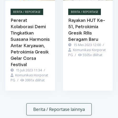
BERITA / REPORTASE
BERITA / REPORTASE
Pererat
Rayakan HUT Ke-
Kolaborasi Demi
51, Petrokimia
Tingkatkan
Gresik Rilis
Suasana Harmonis
Seragam Baru
15 Mei 2023 12:00
/
Antar Karyawan,
Komunikasi Korporat
Petrokimia Gresik
PG
/
5505
x dilihat
Gelar Corsa
Festival
15 Juli 2023 11:34
/
Komunikasi Korporat
PG
/
3991
x dilihat
Berita / Reportase lainnya