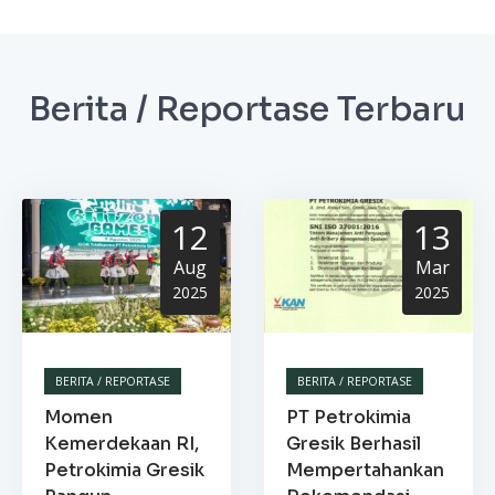
Berita / Reportase Terbaru
12
13
Aug
Mar
2025
2025
BERITA / REPORTASE
BERITA / REPORTASE
Momen
PT Petrokimia
Kemerdekaan RI,
Gresik Berhasil
Petrokimia Gresik
Mempertahankan