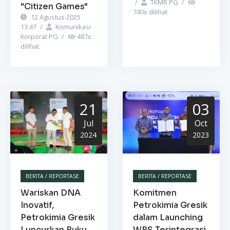
/
TKMR PG
/
"Citizen Games"
740
x dilihat
12 Agustus 2025
13:47
/
Komunikasi
Korporat PG
/
487
x
dilihat
21
03
Jul
Oct
2024
2023
BERITA / REPORTASE
BERITA / REPORTASE
Wariskan DNA
Komitmen
Inovatif,
Petrokimia Gresik
Petrokimia Gresik
dalam Launching
Luncurkan Buku
WBS Terintegrasi