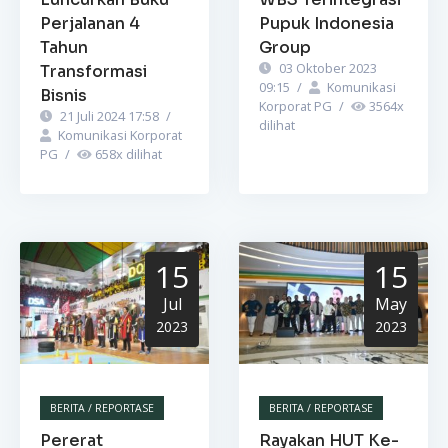
Perjalanan 4
Pupuk Indonesia
Tahun
Group
03 Oktober 2023
Transformasi
09:15
/
Komunikasi
Bisnis
Korporat PG
/
3564
x
21 Juli 2024 17:58
/
dilihat
Komunikasi Korporat
PG
/
658
x dilihat
15
15
Jul
May
2023
2023
BERITA / REPORTASE
BERITA / REPORTASE
Pererat
Rayakan HUT Ke-