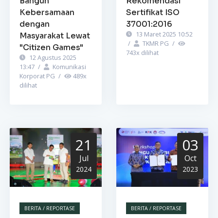
Bangun
Rekomendasi
Kebersamaan
Sertifikat ISO
dengan
37001:2016
13 Maret 2025 10:52
Masyarakat Lewat
/
TKMR PG
/
"Citizen Games"
743
x dilihat
12 Agustus 2025
13:47
/
Komunikasi
Korporat PG
/
489
x
dilihat
21
03
Jul
Oct
2024
2023
BERITA / REPORTASE
BERITA / REPORTASE