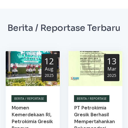
Berita / Reportase Terbaru
12
13
Aug
Mar
2025
2025
BERITA / REPORTASE
BERITA / REPORTASE
Momen
PT Petrokimia
Kemerdekaan RI,
Gresik Berhasil
Petrokimia Gresik
Mempertahankan