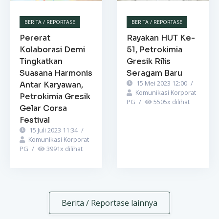
BERITA / REPORTASE
BERITA / REPORTASE
Pererat
Rayakan HUT Ke-
Kolaborasi Demi
51, Petrokimia
Tingkatkan
Gresik Rilis
Suasana Harmonis
Seragam Baru
15 Mei 2023 12:00
/
Antar Karyawan,
Komunikasi Korporat
Petrokimia Gresik
PG
/
5505
x dilihat
Gelar Corsa
Festival
15 Juli 2023 11:34
/
Komunikasi Korporat
PG
/
3991
x dilihat
Berita / Reportase lainnya