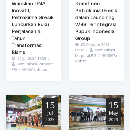
Wariskan DNA
Komitmen
Inovatif,
Petrokimia Gresik
Petrokimia Gresik
dalam Launching
Luncurkan Buku
WBS Terintegrasi
Perjalanan 4
Pupuk Indonesia
Tahun
Group
03 Oktober 2023
Transformasi
09:15
/
Komunikasi
Bisnis
Korporat PG
/
3567
x
21 Juli 2024 17:58
/
dilihat
Komunikasi Korporat
PG
/
661
x dilihat
15
15
Jul
May
2023
2023