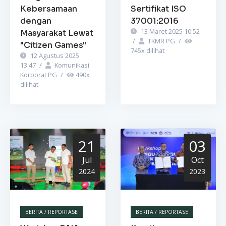
Kebersamaan
Sertifikat ISO
dengan
37001:2016
13 Maret 2025 10:52
Masyarakat Lewat
/
TKMR PG
/
"Citizen Games"
745
x dilihat
12 Agustus 2025
13:47
/
Komunikasi
Korporat PG
/
490
x
dilihat
21
03
Jul
Oct
2024
2023
BERITA / REPORTASE
BERITA / REPORTASE