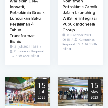
Wariskan DNA
Komitmen
Inovatif,
Petrokimia Gresik
Petrokimia Gresik
dalam Launching
Luncurkan Buku
WBS Terintegrasi
Perjalanan 4
Pupuk Indonesia
Tahun
Group
03 Oktober 2023
Transformasi
09:15
/
Komunikasi
Bisnis
Korporat PG
/
3568
x
21 Juli 2024 17:58
/
dilihat
Komunikasi Korporat
PG
/
662
x dilihat
15
15
Jul
May
2023
2023