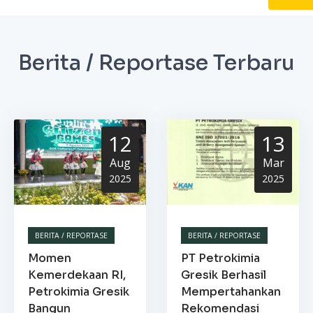
Berita / Reportase Terbaru
12
13
Aug
Mar
2025
2025
BERITA / REPORTASE
BERITA / REPORTASE
Momen
PT Petrokimia
Kemerdekaan RI,
Gresik Berhasil
Petrokimia Gresik
Mempertahankan
Bangun
Rekomendasi