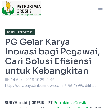
BERITA / REPORTASE
PG Gelar Karya
Inovasi bagi Pegawai,
Cari Solusi Efisiensi
untuk Kebangkitan
14 April 2018 10:29
/
http://surabaya.tribunnews.com
/
4999
x dilihat
SURYA.co.id | GRESIK
- PT
Petrokimia Gresik