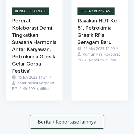
BERITA / REPORTASE
BERITA / REPORTASE
Pererat
Rayakan HUT Ke-
Kolaborasi Demi
51, Petrokimia
Tingkatkan
Gresik Rilis
Suasana Harmonis
Seragam Baru
15 Mei 2023 12:00
/
Antar Karyawan,
Komunikasi Korporat
Petrokimia Gresik
PG
/
5505
x dilihat
Gelar Corsa
Festival
15 Juli 2023 11:34
/
Komunikasi Korporat
PG
/
3991
x dilihat
Berita / Reportase lainnya