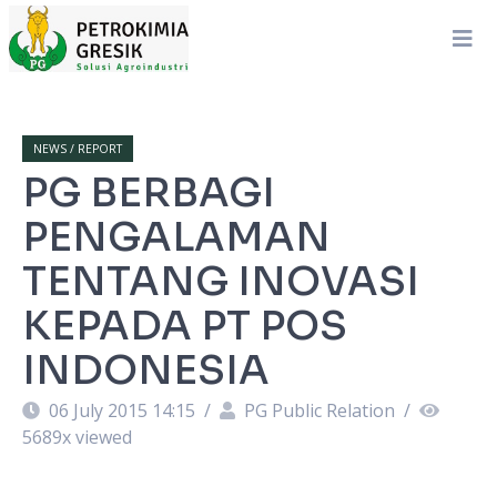
NEWS / REPORT
PG BERBAGI
PENGALAMAN
TENTANG INOVASI
KEPADA PT POS
INDONESIA
06 July 2015 14:15
/
PG Public Relation
/
5689
x viewed