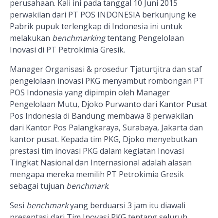
perusahaan. Kali ini pada tanggal 10 Juni 2015
perwakilan dari PT POS INDONESIA berkunjung ke
Pabrik pupuk terlengkap di Indonesia ini untuk
melakukan
benchmarking
tentang Pengelolaan
Inovasi di PT Petrokimia Gresik.
Manager Organisasi & prosedur Tjaturtjitra dan staf
pengelolaan inovasi PKG menyambut rombongan PT
POS Indonesia yang dipimpin oleh Manager
Pengelolaan Mutu, Djoko Purwanto dari Kantor Pusat
Pos Indonesia di Bandung membawa 8 perwakilan
dari Kantor Pos Palangkaraya, Surabaya, Jakarta dan
kantor pusat. Kepada tim PKG, Djoko menyebutkan
prestasi tim inovasi PKG dalam kegiatan Inovasi
Tingkat Nasional dan Internasional adalah alasan
mengapa mereka memilih PT Petrokimia Gresik
sebagai tujuan
benchmark
.
Sesi
benchmark
yang berduarsi 3 jam itu diawali
presentasi dari Tim Inovasi PKG tentang seluruh