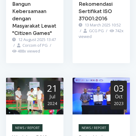
Bangun
Rekomendasi
Kebersamaan
Sertifikat ISO
dengan
37001:2016
13 March 2025 10:52
Masyarakat Lewat
/
GCG PG
/
742
x
"Citizen Games"
viewed
12 August 2025 13:47
/
Corcom of PG
/
488
x viewed
21
03
Jul
Oct
2024
2023
NEWS / REPORT
NEWS / REPORT