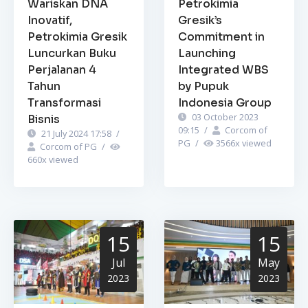
Wariskan DNA
Petrokimia
Inovatif,
Gresik’s
Petrokimia Gresik
Commitment in
Luncurkan Buku
Launching
Perjalanan 4
Integrated WBS
Tahun
by Pupuk
Transformasi
Indonesia Group
03 October 2023
Bisnis
09:15
/
Corcom of
21 July 2024 17:58
/
PG
/
3566
x viewed
Corcom of PG
/
660
x viewed
15
15
Jul
May
2023
2023