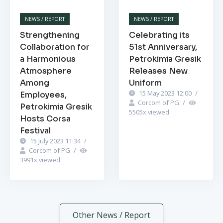
NEWS / REPORT
NEWS / REPORT
Strengthening
Celebrating its
Collaboration for
51st Anniversary,
a Harmonious
Petrokimia Gresik
Atmosphere
Releases New
Among
Uniform
15 May 2023 12:00
/
Employees,
Corcom of PG
/
Petrokimia Gresik
5505
x viewed
Hosts Corsa
Festival
15 July 2023 11:34
/
Corcom of PG
/
3991
x viewed
Other News / Report