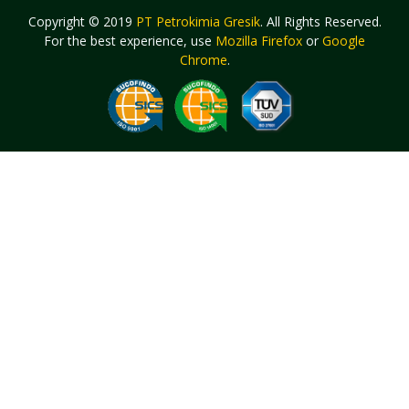
Copyright © 2019
PT Petrokimia Gresik
. All Rights Reserved.
For the best experience, use
Mozilla Firefox
or
Google
Chrome
.