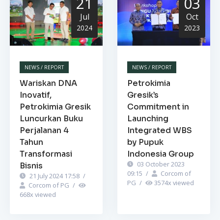
21
03
Jul
Oct
2024
2023
NEWS / REPORT
NEWS / REPORT
Wariskan DNA
Petrokimia
Inovatif,
Gresik’s
Petrokimia Gresik
Commitment in
Luncurkan Buku
Launching
Perjalanan 4
Integrated WBS
Tahun
by Pupuk
Transformasi
Indonesia Group
03 October 2023
Bisnis
09:15
/
Corcom of
21 July 2024 17:58
/
PG
/
3574
x viewed
Corcom of PG
/
668
x viewed