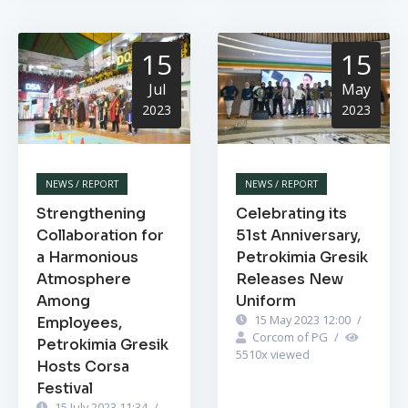
15
15
Jul
May
2023
2023
NEWS / REPORT
NEWS / REPORT
Strengthening
Celebrating its
Collaboration for
51st Anniversary,
a Harmonious
Petrokimia Gresik
Atmosphere
Releases New
Among
Uniform
15 May 2023 12:00
/
Employees,
Corcom of PG
/
Petrokimia Gresik
5510
x viewed
Hosts Corsa
Festival
15 July 2023 11:34
/