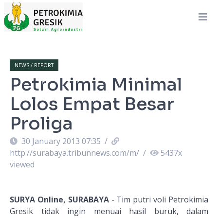
NEWS / REPORT
Petrokimia Minimal
Lolos Empat Besar
Proliga
30 January 2013 07:35
/
http://surabaya.tribunnews.com/m/
/
5437
x
viewed
SURYA Online, SURABAYA
- Tim putri voli Petrokimia
Gresik tidak ingin menuai hasil buruk, dalam