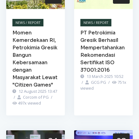
NEWS / REPORT
NEWS / REPORT
Momen
PT Petrokimia
Kemerdekaan RI,
Gresik Berhasil
Petrokimia Gresik
Mempertahankan
Bangun
Rekomendasi
Kebersamaan
Sertifikat ISO
dengan
37001:2016
13 March 2025 10:52
Masyarakat Lewat
/
GCG PG
/
751
x
"Citizen Games"
viewed
12 August 2025 13:47
/
Corcom of PG
/
497
x viewed